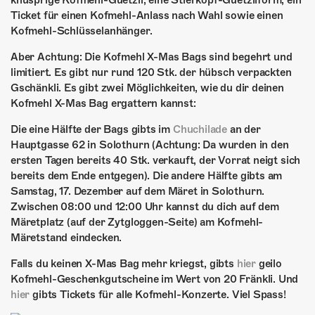
knusprige Kofmehl-Guetzli, eine Stierkopf-Guetzliform, ein
ÜBER UNS
Ticket für einen Kofmehl-Anlass nach Wahl sowie einen
Kofmehl-Schlüsselanhänger.
GÖNNEREI
Aber Achtung: Die Kofmehl X-Mas Bags sind begehrt und
SHOP
limitiert. Es gibt nur rund 120 Stk. der hübsch verpackten
Gschänkli. Es gibt zwei Möglichkeiten, wie du dir deinen
MITMACHEN
Kofmehl X-Mas Bag ergattern kannst:
Die eine Hälfte der Bags gibts im
Chuchilade
an der
Hauptgasse 62 in Solothurn (Achtung: Da wurden in den
ersten Tagen bereits 40 Stk. verkauft, der Vorrat neigt sich
bereits dem Ende entgegen). Die andere Hälfte gibts am
Samstag, 17. Dezember auf dem Märet in Solothurn.
Zwischen 08:00 und 12:00 Uhr kannst du dich auf dem
Märetplatz (auf der Zytgloggen-Seite) am Kofmehl-
Märetstand eindecken.
Falls du keinen X-Mas Bag mehr kriegst, gibts
hier
geilo
Kofmehl-Geschenkgutscheine im Wert von 20 Fränkli. Und
hier
gibts Tickets für alle Kofmehl-Konzerte. Viel Spass!