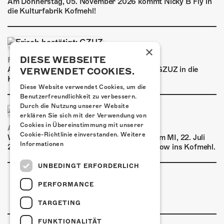
Am Donnerstag, 05. November 2026 kommt Nicky B Fly in
die Kulturfabrik Kofmehl!
×
DIESE WEBSEITE
FRISCH BESTÄTIGT: GZUZ
Am Donnerstag, 29. Oktober 2026 kommt GZUZ in die
VERWENDET COOKIES.
Kulturfabrik Kofmehl!
Diese Website verwendet Cookies, um die
Benutzerfreundlichkeit zu verbessern.
Durch die Nutzung unserer Website
erklären Sie sich mit der Verwendung von
Cookies in Übereinstimmung mit unserer
AIRBOURNE - SPECIAL SUMMER SHOW
Cookie-Richtlinie einverstanden.
Weitere
Wow, das ist ein Ding! Airbourne kommen am MI, 22. Juli
Informationen
2026 für eine exklusive Special Summer Show ins Kofmehl.
UNBEDINGT ERFORDERLICH
PERFORMANCE
TARGETING
FUNKTIONALITÄT