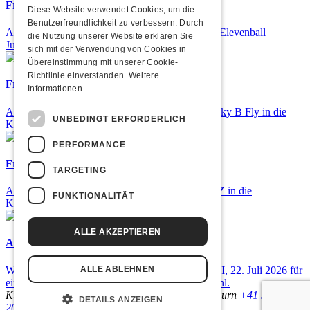
Frisch bestätigt: 25 Jahre Elevenball
Diese Website verwendet Cookies, um die
Benutzerfreundlichkeit zu verbessern. Durch
Am Samstag, 26. September 2026 findet das 25. Elevenball
die Nutzung unserer Website erklären Sie
Jubiläum statt
sich mit der Verwendung von Cookies in
Übereinstimmung mit unserer Cookie-
Richtlinie einverstanden.
Weitere
Frisch bestätigt: Nicky B Fly
Informationen
Am Donnerstag, 05. November 2026 kommt Nicky B Fly in die
UNBEDINGT ERFORDERLICH
Kulturfabrik Kofmehl!
PERFORMANCE
Frisch bestätigt: GZUZ
TARGETING
Am Donnerstag, 29. Oktober 2026 kommt GZUZ in die
FUNKTIONALITÄT
Kulturfabrik Kofmehl!
ALLE AKZEPTIEREN
Airbourne - Special Summer Show
Wow, das ist ein Ding! Airbourne kommen am MI, 22. Juli 2026 für
ALLE ABLEHNEN
eine exklusive Special Summer Show ins Kofmehl.
Kulturfabrik Kofmehl
Kofmehlweg 1
4502 Solothurn
+41 32 621
DETAILS ANZEIGEN
20 60
Nutzungsbedingungen