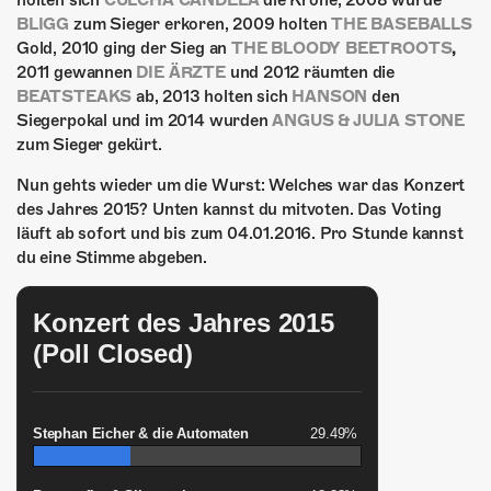
holten sich
CULCHA CANDELA
die Krone, 2008 wurde
ÜBER UNS
BLIGG
zum Sieger erkoren, 2009 holten
THE BASEBALLS
Gold, 2010 ging der Sieg an
THE BLOODY BEETROOTS
,
GÖNNEREI
2011 gewannen
DIE ÄRZTE
und 2012 räumten die
BEATSTEAKS
ab, 2013 holten sich
HANSON
den
SHOP
Siegerpokal und im 2014 wurden
ANGUS & JULIA STONE
zum Sieger gekürt.
MITMACHEN
Nun gehts wieder um die Wurst: Welches war das Konzert
des Jahres 2015? Unten kannst du mitvoten. Das Voting
läuft ab sofort und bis zum 04.01.2016. Pro Stunde kannst
du eine Stimme abgeben.
Konzert des Jahres 2015
(Poll Closed)
Stephan Eicher & die Automaten
29.49%