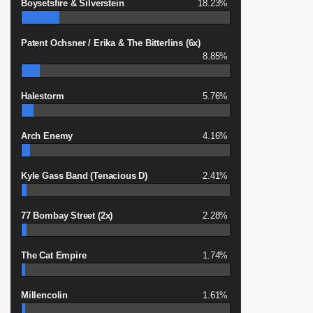
Boysetsfire & Silverstein
18.23%
Patent Ochsner / Erika & The Bitterlins (6x)
8.85%
Halestorm
5.76%
Arch Enemy
4.16%
Kyle Gass Band (Tenacious D)
2.41%
77 Bombay Street (2x)
2.28%
The Cat Empire
1.74%
Millencolin
1.61%