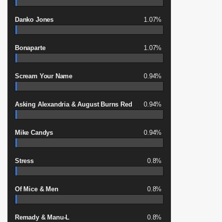
Danko Jones
1.07%
Bonaparte
1.07%
Scream Your Name
0.94%
Asking Alexandria & August Burns Red
0.94%
Mike Candys
0.94%
Stress
0.8%
Of Mice & Men
0.8%
Remady & Manu-L
0.8%