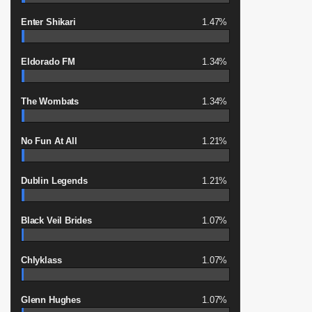
Enter Shikari
1.47%
Eldorado FM
1.34%
The Wombats
1.34%
No Fun At All
1.21%
Dublin Legends
1.21%
Black Veil Brides
1.07%
Chlyklass
1.07%
Glenn Hughes
1.07%