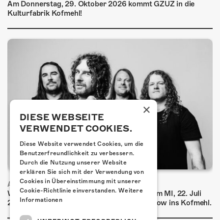
Am Donnerstag, 29. Oktober 2026 kommt GZUZ in die
Kulturfabrik Kofmehl!
×
DIESE WEBSEITE
VERWENDET COOKIES.
Diese Website verwendet Cookies, um die
Benutzerfreundlichkeit zu verbessern.
Durch die Nutzung unserer Website
erklären Sie sich mit der Verwendung von
Cookies in Übereinstimmung mit unserer
AIRBOURNE - SPECIAL SUMMER SHOW
Cookie-Richtlinie einverstanden.
Weitere
Wow, das ist ein Ding! Airbourne kommen am MI, 22. Juli
Informationen
2026 für eine exklusive Special Summer Show ins Kofmehl.