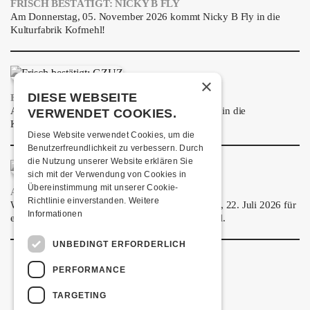
FRISCH BESTÄTIGT: NICKY B FLY
Am Donnerstag, 05. November 2026 kommt Nicky B Fly in die
Kulturfabrik Kofmehl!
×
DIESE WEBSEITE
FRISCH BESTÄTIGT: GZUZ
Am Donnerstag, 29. Oktober 2026 kommt GZUZ in die
VERWENDET COOKIES.
Kulturfabrik Kofmehl!
Diese Website verwendet Cookies, um die
Benutzerfreundlichkeit zu verbessern. Durch
die Nutzung unserer Website erklären Sie
sich mit der Verwendung von Cookies in
Übereinstimmung mit unserer Cookie-
AIRBOURNE - SPECIAL SUMMER SHOW
Richtlinie einverstanden.
Weitere
Wow, das ist ein Ding! Airbourne kommen am MI, 22. Juli 2026 für
Informationen
eine exklusive Special Summer Show ins Kofmehl.
UNBEDINGT ERFORDERLICH
PERFORMANCE
TARGETING