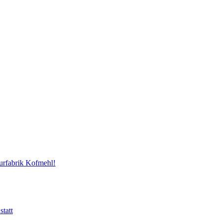
urfabrik Kofmehl!
tatt