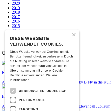
2020
2019
2018
2017
2016
2015
2014
×
2013
DIESE WEBSEITE
2012
2011
VERWENDET COOKIES.
Diese Website verwendet Cookies, um die
Unsere beliebtesten
Benutzerfreundlichkeit zu verbessern. Durch
die Nutzung unserer Website erklären Sie
sich mit der Verwendung von Cookies in
Übereinstimmung mit unserer Cookie-
Frisch bestätigt: Nicky B Fly
Richtlinie einverstanden.
Weitere
Informationen
Am Donnerstag, 05. November 2026 kommt Nicky B Fly in die Kult
UNBEDINGT ERFORDERLICH
Frisch bestätigt: 25 Jahre Elevenball
PERFORMANCE
Am Samstag, 26. September 2026 findet das 25. Elevenball Jubiläum s
TARGETING