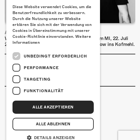
Diese Website verwendet Cookies, um die
Benutzerfreundlichkeit zu verbessern.
Durch die Nutzung unserer Website
erklären Sie sich mit der Verwendung von
Cookies in Übereinstimmung mit unserer
AIRBOURNE - SPECIAL SUMMER SHOW
Cookie-Richtlinie einverstanden.
Weitere
Wow, das ist ein Ding! Airbourne kommen am MI, 22. Juli
Informationen
2026 für eine exklusive Special Summer Show ins Kofmehl.
UNBEDINGT ERFORDERLICH
PERFORMANCE
TARGETING
FUNKTIONALITÄT
ALLE AKZEPTIEREN
Kulturfabrik Kofmehl
Kofmehlweg 1
4502 Solothurn
ALLE ABLEHNEN
+41 32 621 20 60
Nutzungsbedingungen
DETAILS ANZEIGEN