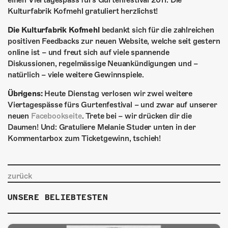
einen Viertagespass fürs Gurtenfestival 2011. Die
ÜBER UNS
Kulturfabrik Kofmehl gratuliert herzlichst!
GÖNNEREI
Die Kulturfabrik Kofmehl
bedankt sich für die zahlreichen
positiven Feedbacks zur neuen Website, welche seit gestern
SHOP
online ist – und freut sich auf viele spannende
Diskussionen, regelmässige Neuankündigungen und –
MITMACHEN
natürlich – viele weitere Gewinnspiele.
Übrigens:
Heute Dienstag verlosen wir zwei weitere
Viertagespässe fürs Gurtenfestival – und zwar auf unserer
neuen
Facebookseite
. Trete bei – wir drücken dir die
Daumen! Und: Gratuliere Melanie Studer unten in der
Kommentarbox zum Ticketgewinn, tschieh!
zurück
UNSERE BELIEBTESTEN