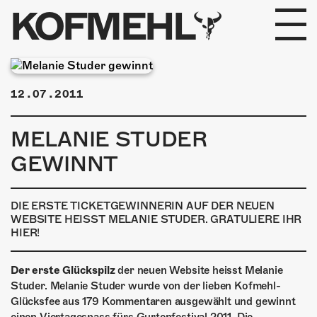
KOFMEHL
PROGRAMM
12.07.2011
FABRIKGEFLÜSTER
MELANIE STUDER
GALERIE
GEWINNT
FOTOGALERIE
DIE ERSTE TICKETGEWINNERIN AUF DER NEUEN
PHOTOMAT
WEBSITE HEISST MELANIE STUDER. GRATULIERE IHR
HIER!
INFOS
Der erste Glückspilz
der neuen Website heisst Melanie
Studer. Melanie Studer wurde von der lieben Kofmehl-
KONTAKT
Glücksfee aus 179 Kommentaren ausgewählt und gewinnt