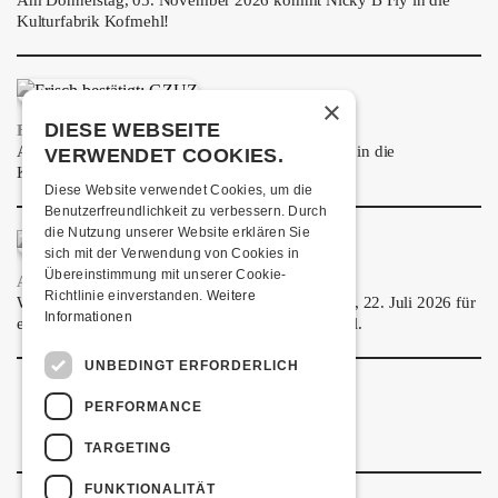
Am Donnerstag, 05. November 2026 kommt Nicky B Fly in die
Kulturfabrik Kofmehl!
×
DIESE WEBSEITE
FRISCH BESTÄTIGT: GZUZ
Am Donnerstag, 29. Oktober 2026 kommt GZUZ in die
VERWENDET COOKIES.
Kulturfabrik Kofmehl!
Diese Website verwendet Cookies, um die
Benutzerfreundlichkeit zu verbessern. Durch
die Nutzung unserer Website erklären Sie
sich mit der Verwendung von Cookies in
Übereinstimmung mit unserer Cookie-
AIRBOURNE - SPECIAL SUMMER SHOW
Richtlinie einverstanden.
Weitere
Wow, das ist ein Ding! Airbourne kommen am MI, 22. Juli 2026 für
Informationen
eine exklusive Special Summer Show ins Kofmehl.
UNBEDINGT ERFORDERLICH
PERFORMANCE
TARGETING
FUNKTIONALITÄT