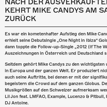
NACH DER AUSVERKAUFTE
KEHRT MIKE CANDYS AM SA,
ZURÜCK
Es war ein kometenhafter Aufstieg den Mike Candy
erhielt seine Debutsingle „One Night in Ibiza“ Go
dann toppte die Follow-up-Single „2012 (If The 
Auszeichnungen in Österreich und Deutschland so
Seitdem gehört Mike Candys zu den wichtigsten 
in Europa und der ganzen Welt. Er produziert nic
auch seine Auftritte, bei denen er mit der signifi
begeistern die Crowd auf dem ganzen Globus. Der
Musikgrößen auf den Schweizer aufmerksam werd
Lil Jon feat. LMFAO, Example, Lucenzo & Pitbull,
DJ Antoine.