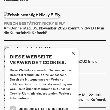
FRISCH BESTÄTIGT: NICKY B FLY
Am Donnerstag, 05. November 2026 kommt Nicky B Fly in
die Kulturfabrik Kofmehl!
×
DIESE WEBSEITE
FRISCH BESTÄTIGT: GZUZ
Am Donnerstag, 29. Oktober 2026 kommt GZUZ in die
VERWENDET COOKIES.
Kulturfabrik Kofmehl!
Diese Website verwendet Cookies, um die
Benutzerfreundlichkeit zu verbessern.
Durch die Nutzung unserer Website
erklären Sie sich mit der Verwendung von
Cookies in Übereinstimmung mit unserer
AIRBOURNE - SPECIAL SUMMER SHOW
Cookie-Richtlinie einverstanden.
Weitere
Wow, das ist ein Ding! Airbourne kommen am MI, 22. Juli
Informationen
2026 für eine exklusive Special Summer Show ins Kofmehl.
UNBEDINGT ERFORDERLICH