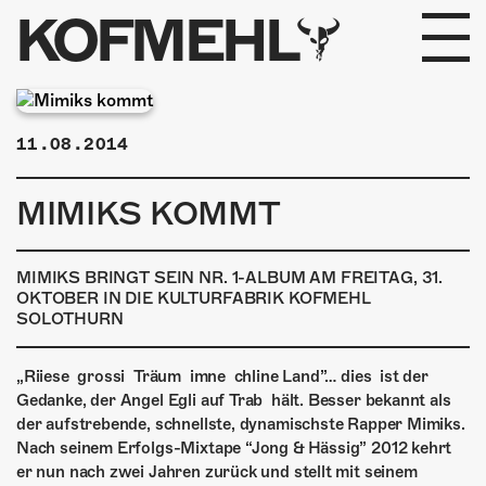
KOFMEHL
PROGRAMM
11.08.2014
FABRIKGEFLÜSTER
MIMIKS KOMMT
GALERIE
FOTOGALERIE
MIMIKS BRINGT SEIN NR. 1-ALBUM AM FREITAG, 31.
OKTOBER IN DIE KULTURFABRIK KOFMEHL
SOLOTHURN
PHOTOMAT
INFOS
„Riiese grossi Träum imne chline Land”… dies ist der
Gedanke, der Angel Egli auf Trab hält. Besser bekannt als
der aufstrebende, schnellste, dynamischste Rapper Mimiks.
KONTAKT
Nach seinem Erfolgs-­Mixtape “Jong & Hässig” 2012 kehrt
er nun nach zwei Jahren zurück und stellt mit seinem