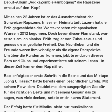
ÜBER UNS
Debut-­Album „VodkaZombieRambogang“ die Rapszene
erneut auf den Kopf.
GÖNNEREI
Mit seinen 22 Jahren ist er das Ausnahmetalent der
Schweizer Rapszene. In seiner Heimatstadt Luzern hat die
SHOP
Erfolgsgeschichte des Wortakrobaten mit spanischen
Wurzeln 2012 begonnen. Doch bevor dieser Plan stand, war
MITMACHEN
er so ziemlich planlos. Früh zog er von Zuhause aus und
genoss die angebliche Freiheit. Das Nachtleben und die
Freunde waren ihm wichtiger als die eigene Perspektive.
Um über die Runden zu kommen, jobbte er durch diverse
Bars und Clubs und experimentierte mit seinem Leben. In
dieser Zeit kam er dem Rap näher.
Bald erfolgte der erste Schritt in die Szene und das Mixtape
„Jong & Hässig“ hatte bereits einen beachtlichen Erfolg. Mit
seinem Flow, dem Doubletime, dem ausgeprägten Gespür
für die richtigen Beats und mit seinem Gespür das zu
sagen, was viele denken, setzte er ein klares Statement.
Der Erfolg hatte für Mimiks nicht nur musikalische