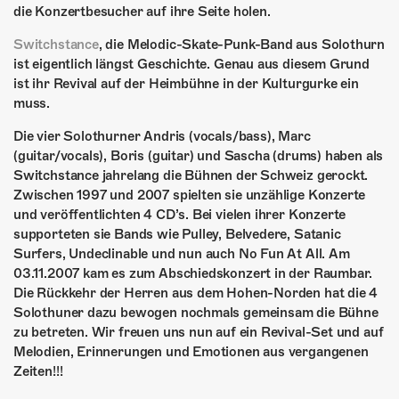
die Konzertbesucher auf ihre Seite holen.
Switchstance
, die Melodic-Skate-Punk-Band aus Solothurn
ist eigentlich längst Geschichte. Genau aus diesem Grund
ist ihr Revival auf der Heimbühne in der Kulturgurke ein
muss.
Die vier Solothurner Andris (vocals/bass), Marc
(guitar/vocals), Boris (guitar) und Sascha (drums) haben als
Switchstance jahrelang die Bühnen der Schweiz gerockt.
Zwischen 1997 und 2007 spielten sie unzählige Konzerte
und veröffentlichten 4 CD’s. Bei vielen ihrer Konzerte
supporteten sie Bands wie Pulley, Belvedere, Satanic
Surfers, Undeclinable und nun auch No Fun At All. Am
03.11.2007 kam es zum Abschiedskonzert in der Raumbar.
Die Rückkehr der Herren aus dem Hohen-Norden hat die 4
Solothuner dazu bewogen nochmals gemeinsam die Bühne
zu betreten. Wir freuen uns nun auf ein Revival-Set und auf
Melodien, Erinnerungen und Emotionen aus vergangenen
Zeiten!!!