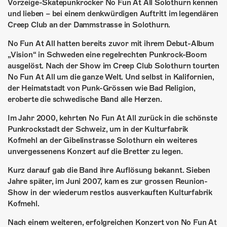
ÜBER UNS
Vorzeige-Skatepunkrocker No Fun At All Solothurn kennen
und lieben – bei einem denkwürdigen Auftritt im legendären
GÖNNEREI
Creep Club an der Dammstrasse in Solothurn.
No Fun At All hatten bereits zuvor mit ihrem Debut-Album
SHOP
„Vision“ in Schweden eine regelrechten Punkrock-Boom
ausgelöst. Nach der Show im Creep Club Solothurn tourten
MITMACHEN
No Fun At All um die ganze Welt. Und selbst in Kalifornien,
der Heimatstadt von Punk-Grössen wie Bad Religion,
eroberte die schwedische Band alle Herzen.
Im Jahr 2000, kehrten No Fun At All zurück in die schönste
Punkrockstadt der Schweiz, um in der Kulturfabrik
Kofmehl an der Gibelinstrasse Solothurn ein weiteres
unvergessenens Konzert auf die Bretter zu legen.
Kurz darauf gab die Band ihre Auflösung bekannt. Sieben
Jahre später, im Juni 2007, kam es zur grossen Reunion-
Show in der wiederum restlos ausverkauften Kulturfabrik
Kofmehl.
Nach einem weiteren, erfolgreichen Konzert von No Fun At