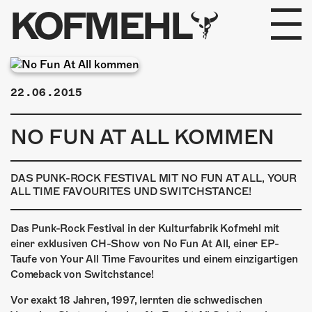
KOFMEHL
PROGRAMM
22.06.2015
FABRIKGEFLÜSTER
NO FUN AT ALL KOMMEN
GALERIE
FOTOGALERIE
DAS PUNK-ROCK FESTIVAL MIT NO FUN AT ALL, YOUR
ALL TIME FAVOURITES UND SWITCHSTANCE!
PHOTOMAT
Das Punk-Rock Festival in der Kulturfabrik Kofmehl mit
INFOS
einer exklusiven CH-Show von No Fun At All, einer EP-
Taufe von Your All Time Favourites und einem einzigartigen
Comeback von Switchstance!
KONTAKT
Vor exakt 18 Jahren, 1997, lernten die schwedischen