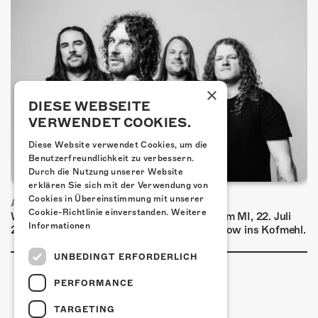
×
DIESE WEBSEITE
VERWENDET COOKIES.
Diese Website verwendet Cookies, um die
Benutzerfreundlichkeit zu verbessern.
Durch die Nutzung unserer Website
erklären Sie sich mit der Verwendung von
Cookies in Übereinstimmung mit unserer
AIRBOURNE - SPECIAL SUMMER SHOW
Cookie-Richtlinie einverstanden.
Weitere
Wow, das ist ein Ding! Airbourne kommen am MI, 22. Juli
Informationen
2026 für eine exklusive Special Summer Show ins Kofmehl.
UNBEDINGT ERFORDERLICH
PERFORMANCE
TARGETING