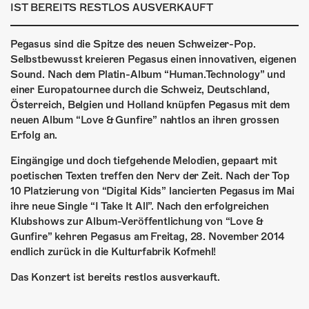
ÜBER UNS
IST BEREITS RESTLOS AUSVERKAUFT
GÖNNEREI
Pegasus sind die Spitze des neuen Schweizer-Pop.
Selbstbewusst kreieren Pegasus einen innovativen, eigenen
SHOP
Sound. Nach dem Platin-Album “Human.Technology” und
einer Europatournee durch die Schweiz, Deutschland,
MITMACHEN
Österreich, Belgien und Holland knüpfen Pegasus mit dem
neuen Album “Love & Gunfire” nahtlos an ihren grossen
Erfolg an.
Eingängige und doch tiefgehende Melodien, gepaart mit
poetischen Texten treffen den Nerv der Zeit. Nach der Top
10 Platzierung von “Digital Kids” lancierten Pegasus im Mai
ihre neue Single “I Take It All”. Nach den erfolgreichen
Klubshows zur Album-Veröffentlichung von “Love &
Gunfire” kehren Pegasus am Freitag, 28. November 2014
endlich zurück in die Kulturfabrik Kofmehl!
Das Konzert ist bereits restlos ausverkauft.