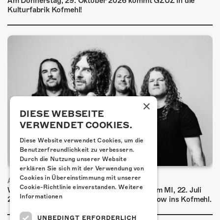
Am Donnerstag, 29. Oktober 2026 kommt GZUZ in die
Kulturfabrik Kofmehl!
×
DIESE WEBSEITE
VERWENDET COOKIES.
Diese Website verwendet Cookies, um die
Benutzerfreundlichkeit zu verbessern.
Durch die Nutzung unserer Website
erklären Sie sich mit der Verwendung von
Cookies in Übereinstimmung mit unserer
AIRBOURNE - SPECIAL SUMMER SHOW
Cookie-Richtlinie einverstanden.
Weitere
Wow, das ist ein Ding! Airbourne kommen am MI, 22. Juli
Informationen
2026 für eine exklusive Special Summer Show ins Kofmehl.
UNBEDINGT ERFORDERLICH