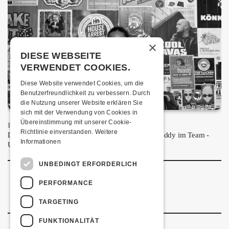
×
DIESE WEBSEITE
VERWENDET COOKIES.
Diese Website verwendet Cookies, um die
Benutzerfreundlichkeit zu verbessern. Durch
die Nutzung unserer Website erklären Sie
sich mit der Verwendung von Cookies in
Übereinstimmung mit unserer Cookie-
HEY HO!
Richtlinie einverstanden.
Weitere
Das Kofmehl Büro freut sich über einen neuen Buddy im Team -
Informationen
Unsere Praktikantin Suany stellt sich vor!
UNBEDINGT ERFORDERLICH
PERFORMANCE
TARGETING
FUNKTIONALITÄT