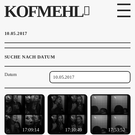
KOFMEHL
PROGRAMM
10.05.2017
FABRIKGEFLÜSTER
SUCHE NACH DATUM
GALERIE
Datum
FOTOGALERIE
PHOTOMAT
INFOS
KONTAKT
17:09:14
17:10:49
17:53:52