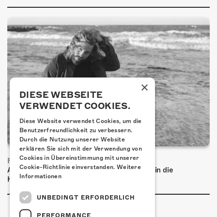
×
DIESE WEBSEITE
VERWENDET COOKIES.
Diese Website verwendet Cookies, um die
Benutzerfreundlichkeit zu verbessern.
Durch die Nutzung unserer Website
erklären Sie sich mit der Verwendung von
Cookies in Übereinstimmung mit unserer
FRISCH BESTÄTIGT: BASCHI
Cookie-Richtlinie einverstanden.
Weitere
Am Freitag, 29. Januar 2027 kommt Baschi in die
Informationen
Kulturfabrik Kofmehl!
UNBEDINGT ERFORDERLICH
PERFORMANCE