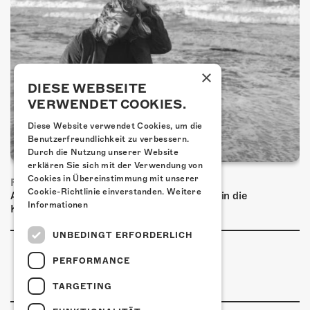
×
DIESE WEBSEITE
VERWENDET COOKIES.
Diese Website verwendet Cookies, um die
Benutzerfreundlichkeit zu verbessern.
Durch die Nutzung unserer Website
erklären Sie sich mit der Verwendung von
Cookies in Übereinstimmung mit unserer
FRISCH BESTÄTIGT: BASCHI
Cookie-Richtlinie einverstanden.
Weitere
Am Freitag, 29. Januar 2027 kommt Baschi in die
Informationen
Kulturfabrik Kofmehl!
UNBEDINGT ERFORDERLICH
PERFORMANCE
TARGETING