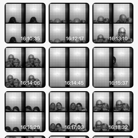
ÜBER UNS
GÖNNEREI
SHOP
16:10:35
16:12:17
16:13:10
MITMACHEN
16:14:06
16:14:45
16:15:37
16:16:20
16:17:03
16:18:32