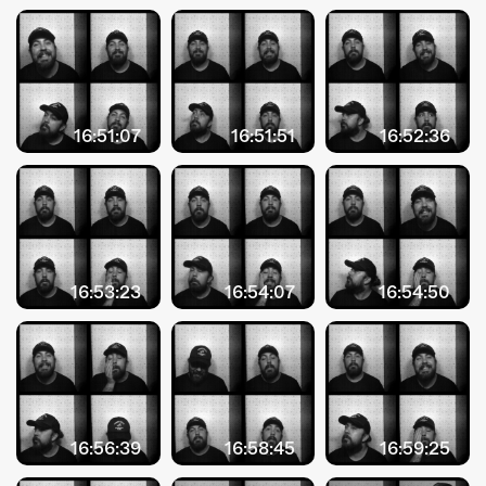
ÜBER UNS
GÖNNEREI
SHOP
16:51:07
16:51:51
16:52:36
MITMACHEN
16:53:23
16:54:07
16:54:50
16:56:39
16:58:45
16:59:25