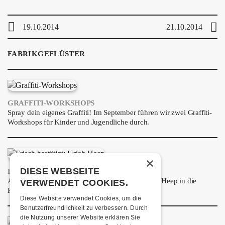
ÜBER UNS
GÖNNEREI
19.10.2014
21.10.2014
SHOP
FABRIKGEFLÜSTER
MITMACHEN
GRAFFITI-WORKSHOPS
Spray dein eigenes Graffiti! Im September führen wir zwei Graffiti-
Workshops für Kinder und Jugendliche durch.
×
DIESE WEBSEITE
FRISCH BESTÄTIGT: URIAH HEEP
Am Sonntag, 15. November 2026 kommen Uriah Heep in die
VERWENDET COOKIES.
Kulturfabrik Kofmehl!
Diese Website verwendet Cookies, um die
Benutzerfreundlichkeit zu verbessern. Durch
die Nutzung unserer Website erklären Sie