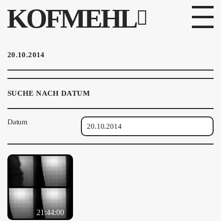
KOFMEHL
PROGRAMM
20.10.2014
FABRIKGEFLÜSTER
SUCHE NACH DATUM
GALERIE
Datum
FOTOGALERIE
PHOTOMAT
INFOS
KONTAKT
21:44:00