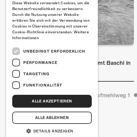
Diese Website verwendet Cookies, um die
Benutzerfreundlichkeit zu verbessern.
Durch die Nutzung unserer Website
erklären Sie sich mit der Verwendung von
Cookies in Übereinstimmung mit unserer
Cookie-Richtlinie einverstanden.
Weitere
Informationen
UNBEDINGT ERFORDERLICH
FRISCH BESTÄTIGT: BASCHI
Am Freitag, 29. Januar 2027 kommt Baschi in
PERFORMANCE
die Kulturfabrik Kofmehl!
TARGETING
FUNKTIONALITÄT
Kulturfabrik Kofmehl
Kofmehlweg 1
ALLE AKZEPTIEREN
ALLE ABLEHNEN
DETAILS ANZEIGEN