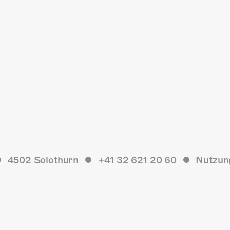
4502 Solothurn
+41 32 621 20 60
Nutzun