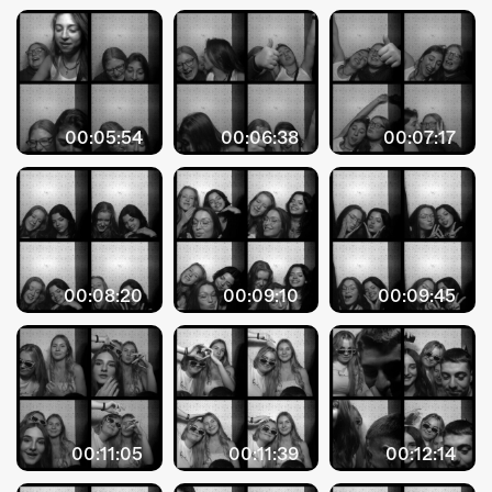
ÜBER UNS
GÖNNEREI
SHOP
00:05:54
00:06:38
00:07:17
MITMACHEN
00:08:20
00:09:10
00:09:45
00:11:05
00:11:39
00:12:14