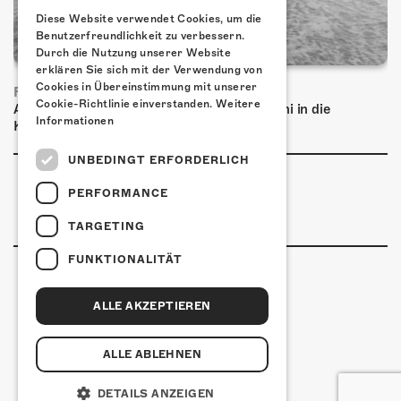
Diese Website verwendet Cookies, um die
Benutzerfreundlichkeit zu verbessern.
Durch die Nutzung unserer Website
erklären Sie sich mit der Verwendung von
Cookies in Übereinstimmung mit unserer
FRISCH BESTÄTIGT: BASCHI
Cookie-Richtlinie einverstanden.
Weitere
Am Samstag, 29. Januar 2027 kommt Baschi in die
Informationen
Kulturfabrik Kofmehl!
UNBEDINGT ERFORDERLICH
PERFORMANCE
TARGETING
FUNKTIONALITÄT
ALLE AKZEPTIEREN
Kulturfabrik Kofmehl
Kofmehlweg 1
4502 Solothurn
ALLE ABLEHNEN
+41 32 621 20 60
Nutzungsbedingungen
DETAILS ANZEIGEN