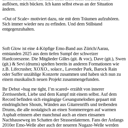
auflösen, mich bücken. Ich kann selbst etwas an der Situation
ändern.
«Out of Scale» motiviert dazu, nie mit dem Träumen aufzuhören.
Sich immer wieder neu zu erfinden. Und dem Stillstand
entgegenzuhalten.
Soft Glow ist eine 4-Köpfige Emo-Band aus Zürich/Aarau,
entstanden 2025 aus dem tiefen Sumpf der schweizer
Hardcoreszene. Die Mitglieder Gilles (git. & voc), Dave (git.), Swen
(git.) & Sevi (drums) spielten bereits in anderen Formationen wie
z.B. Lifecrusher, XOXO., solace., Lavender Park, Barock Rain
oder Suffer unzählige Konzerte zusammen und haben sich nun zu
einem musikalisch neuen Projekt zusammengefunden.
Ihr Debut «hug me tight, I’m scared» erzählt von innerer
Zerrissenheit, Liebe und dem Kampf mit einem selbst. Auf dem
Record befinden sich eingängige Gesangsmelodien gepaart mit
eindringlichen Shouts, Wänden aus Gitarrenriffs und treibenden
Drums, die alle nostalgisch an einen Sommerregen auf warmen
Asphalt erinnern aber manchmal auch an einen einsamen
Nachhauseweg im Schatten der Strassenlaternen. Fans der Anfangs
2010er Emo-Welle aber auch der neueren Nugaze-Welle werden