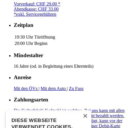
Vorverkauf: CHF 29.00 *
Abendkasse: CHF 33.00
*exkl. Servicegebühren
Zeitplan
19:30 Uhr
Türöffnung
20:00 Uhr
Beginn
Mindestalter
16 Jahre (od. in Begleitung eines Elternteils)
Anreise
Mit den ÖVs
|
Mit dem Auto
|
Zu Fuss
Zahlungsarten
Die Kulturfabrik Kofmehl ist cashfree. Bei uns kann mit allen
×
gängigen Debit- & Kreditkarten sowie Twint bezahlt werden.
DIESE WEBSEITE
Wer über kein digitales Zahlungsmittel verfügt, kann vor der
Abendkasse ein Kofmehl-Wallet in Form einer Debit-Karte
VERWENDET COOKIES.