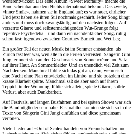
weiterentwickelt. Das erste Album «Sweet Mortality» machte die
Band scheinbar aus dem Nichts international bekannt. Das zweite,
«Inner Smile», nahmen sie in England auf; es war rauer, ehrlicher.
Und jetzt haben sie ihren Stil nochmals geschärft. Jeder Song klingt
anders und muss doch zwangsläufig auf den nächsten folgen. Auf
verzerrte Gitarre und selbstermächtigenden Wut-Grunge folgt
repetitive Psychedelia – und dann ein nachdenklicher Song, ruhig
schon fast: irgendwo zwischen Courtney Barnett und Wet Leg.
Ein großer Teil der neuen Musik ist im Sommer entstanden, als
Zürich fast leer war, weil alle in die Ferien verreisten. Sängerin Gini
Jungi erinnert sich an den Geschmack von Sonnencréme und Salz
auf ihrer Haut. An Sommerkleider. Und an unendlich viel Zeit zum
Nachdenken. Manchmal fühlte sich das gut an, dann, wenn sich
eine Nacht ohne Plan entwickelte, im Limbo, und sie trotzdem eine
krasse Klarheit spürte. Manchmal saß sie aber auch auf ihrem
Teppich in der Wohnung, fühlte sich allein, spielte Gitarre, spürte
Verlust, aber auch Dankbarkeit.
Auf Festivals, auf langen Busfahrten und bei späten Shows war sich
die Bandmitglieder sehr nahe. Fast nahtlos konnten sie sich so in die
Texte von Sängerin Gini Jungi einfühlen und diese gemeinsam
vertonen.
Viele Lieder auf «Out of Scale» handeln von Freundschaften und
Liebesbeziehungen. Sich sicher fühlen, euphorisch sein, weil eine