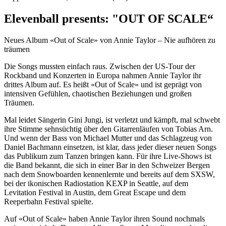
Elevenball presents: "OUT OF SCALE“
Neues Album «Out of Scale» von Annie Taylor – Nie aufhören zu
träumen
Die Songs mussten einfach raus. Zwischen der US-Tour der
Rockband und Konzerten in Europa nahmen Annie Taylor ihr
drittes Album auf. Es heißt «Out of Scale» und ist geprägt von
intensiven Gefühlen, chaotischen Beziehungen und großen
Träumen.
Mal leidet Sängerin Gini Jungi, ist verletzt und kämpft, mal schwebt
ihre Stimme sehnsüchtig über den Gitarrenläufen von Tobias Arn.
Und wenn der Bass von Michael Mutter und das Schlagzeug von
Daniel Bachmann einsetzen, ist klar, dass jeder dieser neuen Songs
das Publikum zum Tanzen bringen kann. Für ihre Live-Shows ist
die Band bekannt, die sich in einer Bar in den Schweizer Bergen
nach dem Snowboarden kennenlernte und bereits auf dem SXSW,
bei der ikonischen Radiostation KEXP in Seattle, auf dem
Levitation Festival in Austin, dem Great Escape und dem
Reeperbahn Festival spielte.
Auf «Out of Scale» haben Annie Taylor ihren Sound nochmals