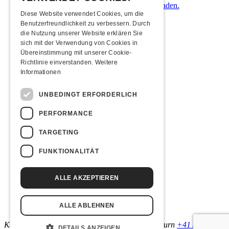
kostenlos beziehen und diese mit Bargeld laden.
Diese Website verwendet Cookies, um die
Benutzerfreundlichkeit zu verbessern. Durch
Übernachten
die Nutzung unserer Website erklären Sie
sich mit der Verwendung von Cookies in
Jugendherberge Solothurn
Übereinstimmung mit unserer Cookie-
Hotel Kreuz Solothurn
Richtlinie einverstanden.
Weitere
H4 Hotel
Weitere Unterkünfte
Informationen
Essenstipps
UNBEDINGT ERFORDERLICH
Pier 11
PERFORMANCE
Restaurant Kreuz
Pittaria
TARGETING
Pizzeria Da Giuseppe
FUNKTIONALITÄT
Links & Partner
ALLE AKZEPTIEREN
Facebook-Event
Annie Taylor
Annie Taylor Instagram
ALLE ABLEHNEN
Annie Taylor Facebook
Kulturfabrik Kofmehl
Kofmehlweg 1
4502 Solothurn
+41 32 621
DETAILS ANZEIGEN