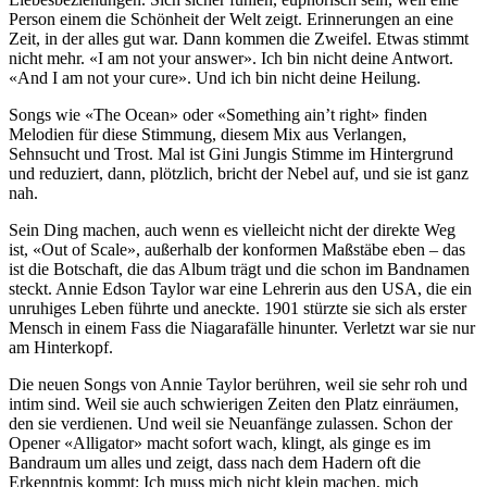
Person einem die Schönheit der Welt zeigt. Erinnerungen an eine
Zeit, in der alles gut war. Dann kommen die Zweifel. Etwas stimmt
nicht mehr. «I am not your answer». Ich bin nicht deine Antwort.
«And I am not your cure». Und ich bin nicht deine Heilung.
Songs wie «The Ocean» oder «Something ain’t right» finden
Melodien für diese Stimmung, diesem Mix aus Verlangen,
Sehnsucht und Trost. Mal ist Gini Jungis Stimme im Hintergrund
und reduziert, dann, plötzlich, bricht der Nebel auf, und sie ist ganz
nah.
Sein Ding machen, auch wenn es vielleicht nicht der direkte Weg
ist, «Out of Scale», außerhalb der konformen Maßstäbe eben – das
ist die Botschaft, die das Album trägt und die schon im Bandnamen
steckt. Annie Edson Taylor war eine Lehrerin aus den USA, die ein
unruhiges Leben führte und aneckte. 1901 stürzte sie sich als erster
Mensch in einem Fass die Niagarafälle hinunter. Verletzt war sie nur
am Hinterkopf.
Die neuen Songs von Annie Taylor berühren, weil sie sehr roh und
intim sind. Weil sie auch schwierigen Zeiten den Platz einräumen,
den sie verdienen. Und weil sie Neuanfänge zulassen. Schon der
Opener «Alligator» macht sofort wach, klingt, als ginge es im
Bandraum um alles und zeigt, dass nach dem Hadern oft die
Erkenntnis kommt: Ich muss mich nicht klein machen, mich