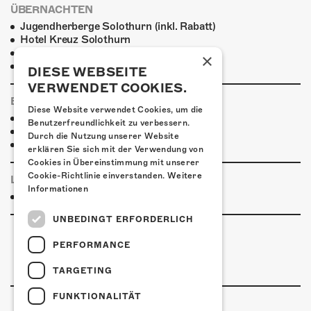
ÜBERNACHTEN
Jugendherberge Solothurn (inkl. Rabatt)
Hotel Kreuz Solothurn
H4 Hotel
×
Weitere Unterkünfte
DIESE WEBSEITE
VERWENDET COOKIES.
ESSENSTIPPS
Diese Website verwendet Cookies, um die
Pier 11
Benutzerfreundlichkeit zu verbessern.
Restaurant Kreuz
Durch die Nutzung unserer Website
Pittaria
erklären Sie sich mit der Verwendung von
Cookies in Übereinstimmung mit unserer
Cookie-Richtlinie einverstanden.
Weitere
LINKS & PARTNER
Informationen
Facebook-Event
UNBEDINGT ERFORDERLICH
PERFORMANCE
TARGETING
FUNKTIONALITÄT