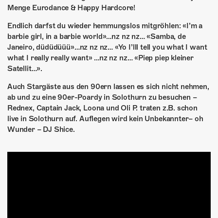
Menge Eurodance & Happy Hardcore!
Endlich darfst du wieder hemmungslos mitgröhlen: «I’m a
barbie girl, in a barbie world»…nz nz nz… «Samba, de
Janeiro, düdüdüüü»…nz nz nz… «Yo I’lll tell you what I want
what I really really want» …nz nz nz… «Piep piep kleiner
Satellit…».
Auch Stargäste aus den 90ern lassen es sich nicht nehmen,
ab und zu eine 90er-Poardy in Solothurn zu besuchen –
Rednex, Captain Jack, Loona und Oli P. traten z.B. schon
live in Solothurn auf. Auflegen wird kein Unbekannter– oh
Wunder – DJ Shice.