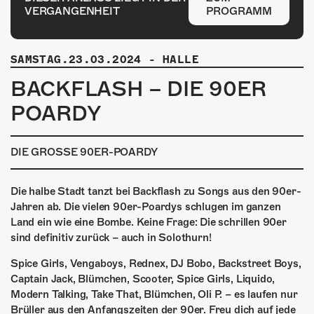
ÜBER UNS
VERGANGENHEIT
PROGRAMM
GÖNNEREI
SAMSTAG.23.03.2024
-
HALLE
SHOP
BACKFLASH – DIE 90ER
MITMACHEN
POARDY
DIE GROSSE 90ER-POARDY
Die halbe Stadt tanzt bei Backflash zu Songs aus den 90er-
Jahren ab. Die vielen 90er-Poardys schlugen im ganzen
Land ein wie eine Bombe. Keine Frage: Die schrillen 90er
sind definitiv zurück – auch in Solothurn!
Spice Girls, Vengaboys, Rednex, DJ Bobo, Backstreet Boys,
Captain Jack, Blümchen, Scooter, Spice Girls, Liquido,
Modern Talking, Take That, Blümchen, Oli P. – es laufen nur
Brüller aus den Anfangszeiten der 90er. Freu dich auf jede