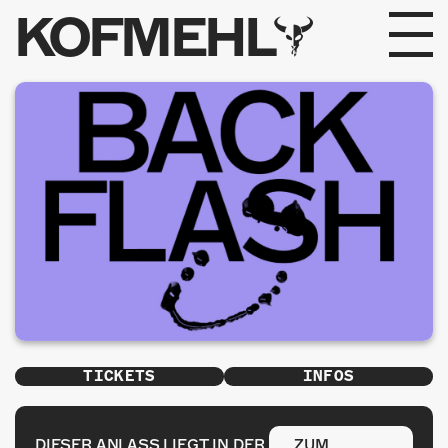
KOFMEHL
PROGRAMM
FABRIKGEFLÜSTER
GALERIE
FOTOGALERIE
PHOTOMAT
INFOS
TICKETS
INFOS
KONTAKT
DIESER ANLASS LIEGT IN DER
ZUM