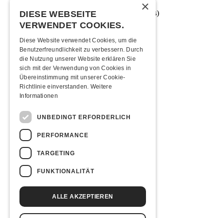
×
16 Jahre (od. in Begleitung eines Elternteils)
DIESE WEBSEITE
VERWENDET COOKIES.
Anreise
Diese Website verwendet Cookies, um die
Benutzerfreundlichkeit zu verbessern. Durch
Mit den ÖVs
|
Mit dem Auto
|
Zu Fuss
die Nutzung unserer Website erklären Sie
Übernachten
sich mit der Verwendung von Cookies in
Übereinstimmung mit unserer Cookie-
Richtlinie einverstanden.
Weitere
Jugendherberge Solothurn (inkl. Rabatt)
Informationen
Hotel Kreuz Solothurn
Hotel Astoria Solothurn
H4 Hotel
UNBEDINGT ERFORDERLICH
Essenstipps
PERFORMANCE
Pier 11
TARGETING
Restaurant Kreuz
Pittaria
FUNKTIONALITÄT
Links & Partner
ALLE AKZEPTIEREN
Facebook-Event
Bänz Friedli