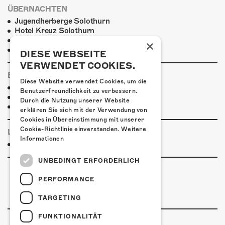
ÜBERNACHTEN
Jugendherberge Solothurn
Hotel Kreuz Solothurn
H4 Hotel
×
Weitere Unterkünfte
DIESE WEBSEITE
VERWENDET COOKIES.
ESSENSTIPPS
Diese Website verwendet Cookies, um die
Pier 11
Benutzerfreundlichkeit zu verbessern.
Restaurant Kreuz
Durch die Nutzung unserer Website
Pittaria
erklären Sie sich mit der Verwendung von
Cookies in Übereinstimmung mit unserer
Cookie-Richtlinie einverstanden.
Weitere
LINKS & PARTNER
Informationen
Facebook-Event
UNBEDINGT ERFORDERLICH
PERFORMANCE
TARGETING
FUNKTIONALITÄT