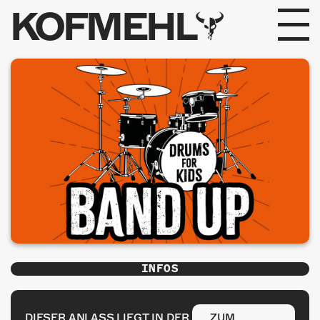
KOFMEHL
PROGRAMM
FABRIKGEFLÜSTER
GALERIE
FOTOGALERIE
PHOTOMAT
INFOS
INFOS
KONTAKT
DIESER ANLASS LIEGT IN DER
ZUM