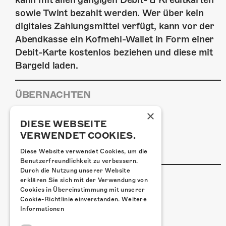
sowie Twint bezahlt werden. Wer über kein
digitales Zahlungsmittel verfügt, kann vor der
Abendkasse ein Kofmehl-Wallet in Form einer
Debit-Karte kostenlos beziehen und diese mit
Bargeld laden.
ÜBERNACHTEN
Jugendherberge Solothurn
×
Hotel Kreuz Solothurn
DIESE WEBSEITE
VERWENDET COOKIES.
H4 Hotel
Weitere Unterkünfte
Diese Website verwendet Cookies, um die
Benutzerfreundlichkeit zu verbessern.
Durch die Nutzung unserer Website
ESSENSTIPPS
erklären Sie sich mit der Verwendung von
Cookies in Übereinstimmung mit unserer
Pier 11
Cookie-Richtlinie einverstanden.
Weitere
Restaurant Kreuz
Informationen
Pittaria