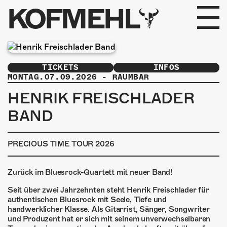
KOFMEHL
PROGRAMM
TICKETS
INFOS
FABRIKGEFLÜSTER
MONTAG.07.09.2026
-
RAUMBAR
HENRIK FREISCHLADER
GALERIE
BAND
FOTOGALERIE
PRECIOUS TIME TOUR 2026
PHOTOMAT
Zurück im Bluesrock-Quartett mit neuer Band!
INFOS
Seit über zwei Jahrzehnten steht Henrik Freischlader für
authentischen Bluesrock mit Seele, Tiefe und
KONTAKT
handwerklicher Klasse. Als Gitarrist, Sänger, Songwriter
und Produzent hat er sich mit seinem unverwechselbaren