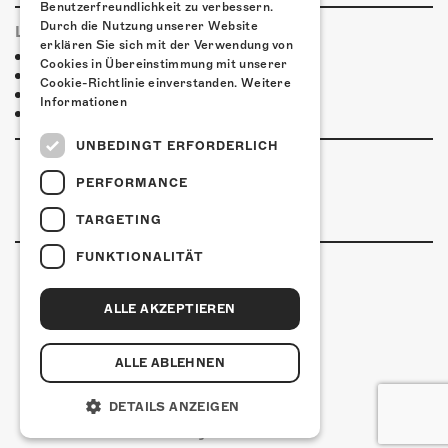
Benutzerfreundlichkeit zu verbessern.
Durch die Nutzung unserer Website
LINKS & PARTNER
erklären Sie sich mit der Verwendung von
Facebook-Event
Cookies in Übereinstimmung mit unserer
Henrik Freischlader
Cookie-Richtlinie einverstanden.
Weitere
Henrik Freischlader Facebook
Informationen
Henrik Freischlader Instagram
UNBEDINGT ERFORDERLICH
PERFORMANCE
TARGETING
FUNKTIONALITÄT
ALLE AKZEPTIEREN
Kulturfabrik Kofmehl
Kofmehlweg 1
4502 Solothurn
ALLE ABLEHNEN
+41 32 621 20 60
Nutzungsbedingungen
DETAILS ANZEIGEN
coded by