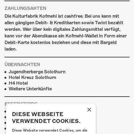
ZAHLUNGSARTEN
Die Kulturfabrik Kofmehl ist cashfree. Bei uns kann mit
allen gängigen Debit- & Kreditkarten sowie Twint bezahlt
werden. Wer über kein digitales Zahlungsmittel verfügt,
kann vor der Abendkasse ein Kofmehl-Wallet in Form einer
Debit-Karte kostenlos beziehen und diese mit Bargeld
laden.
ÜBERNACHTEN
Jugendherberge Solothurn
Hotel Kreuz Solothurn
H4 Hotel
Weitere Unterkünfte
ESSENSTIPPS
×
Pier 11
DIESE WEBSEITE
Restaurant Kreuz
VERWENDET COOKIES.
Pittaria
Pizzeria Da Giuseppe
Diese Website verwendet Cookies, um die