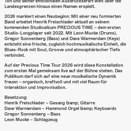
ÜBER UNS
Ton und seiner emotionalen Ausdruckskraft weit über die
Landesgrenzen hinaus einen Namen erspielt.
GÖNNEREI
2026 markiert einen Neubeginn: Mit einer neu formierten
Band arbeitet Henrik Freischlader aktuell an seinem
SHOP
kommenden Studioalbum PRECIOUS TIME – dem ersten
Studio-Longplayer seit 2022. Mit Leon Mucke (Drums),
Gregor Sonnenberg (Bass) und Dave Warmerdam (Keys)
MITMACHEN
entsteht eine frische, zugleich hochmusikalische Einheit, die
Blues-Rock mit Soul, Groove und atmosphärischer Tiefe
verbindet.
Auf der Precious Time Tour 2026 wird diese Konstellation
zum ersten Mal gemeinsam live auf der Bühne stehen. Das
Publikum darf sich auf eine neue musikalische Dynamik
freuen – organisch, kraftvoll und mit viel Raum für
Interaktion und Improvisation.
Besetzung:
Henrik Freischlader – Gesang &amp; Gitarre
Dave Warmerdam – Hammond Orgel &amp; Keyboards
Gregor Sonnenberg – Bass
Leon Mucke – Schlagzeug