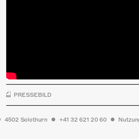
PRESSEBILD
4502 Solothurn
+41 32 621 20 60
Nutzun