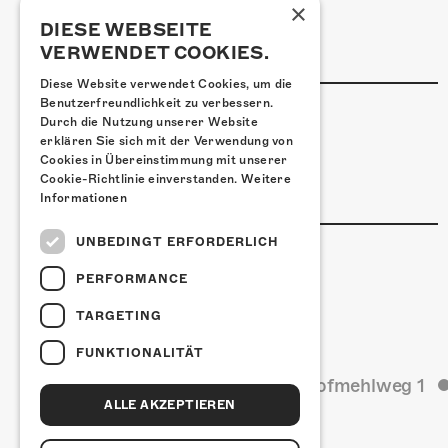
Restaurant Kreuz
×
Pittaria
DIESE WEBSEITE
VERWENDET COOKIES.
Pizzeria Da Giuseppe
Diese Website verwendet Cookies, um die
Benutzerfreundlichkeit zu verbessern.
LINKS & PARTNER
Durch die Nutzung unserer Website
Facebook-Event
erklären Sie sich mit der Verwendung von
Cookies in Übereinstimmung mit unserer
Piledriver Facebook
Cookie-Richtlinie einverstanden.
Weitere
Piledriver
Informationen
UNBEDINGT ERFORDERLICH
PERFORMANCE
TARGETING
FUNKTIONALITÄT
Kulturfabrik Kofmehl
Kofmehlweg 1
ALLE AKZEPTIEREN