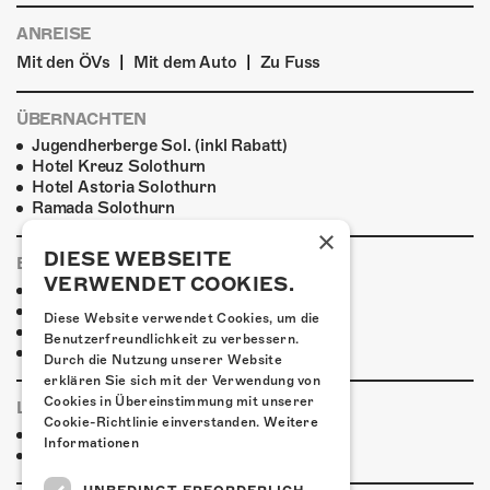
ANREISE
|
|
Mit den ÖVs
Mit dem Auto
Zu Fuss
ÜBERNACHTEN
Jugendherberge Sol. (inkl Rabatt)
Hotel Kreuz Solothurn
Hotel Astoria Solothurn
Ramada Solothurn
×
DIESE WEBSEITE
ESSENSTIPPS
VERWENDET COOKIES.
Pier 11
Ristorante Pizzeria Casablanca
Diese Website verwendet Cookies, um die
Restaurant Kreuz
Benutzerfreundlichkeit zu verbessern.
Pittaria
Durch die Nutzung unserer Website
erklären Sie sich mit der Verwendung von
Cookies in Übereinstimmung mit unserer
LINKS UND PARTNER
Cookie-Richtlinie einverstanden.
Weitere
Ryan McGarvey
Informationen
blueMonday