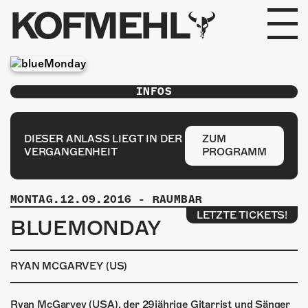
KOFMEHL
PROGRAMM
INFOS
FABRIKGEFLÜSTER
GALERIE
DIESER ANLASS LIEGT IN DER
ZUM
VERGANGENHEIT
PROGRAMM
FOTOGALERIE
MONTAG.12.09.2016
-
RAUMBAR
PHOTOMAT
LETZTE TICKETS!
BLUEMONDAY
INFOS
RYAN MCGARVEY (US)
KONTAKT
Ryan McGarvey (USA), der 29jährige Gitarrist und Sänger