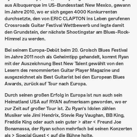
ÜBER UNS
aus Albuquerque im US-Bundesstaat New Mexico, gewann
im Jahre 2010, wo er sich gegen 4000 Konkurrenten
GÖNNEREI
durchsetzte, den von ERIC CLAPTON ins Leben gerufenen
Crossroads Guitar Festival Wettbewerb und legte damit
SHOP
den Grundstein, der nächste Shootingstar am Blues-Rock-
Himmel zu werden.
MITMACHEN
Bei seinem Europa-Debüt beim 20. Grolsch Blues Festival
im Jahre 2011 noch als Geheimtipp gehandelt, kommt Ryan
mit der Auszeichnung Best New Talent gewählt von den
Lesern des renommierten Guitar Player Magazine und
ausgezeichnet als Best Guitarist bei den European Blues
Awards, zurück auf Tour nach Europa.
Durch seinen großen Erfolg in Europa ist nun auch sein
Heimatland USA auf RYAN aufmerksam geworden, wo er
zur Zeit auf großer Tour ist. Zu Ryan‘s Idolen zählen
Musiker wie Jimi Hendrix, Stevie Ray Vaughan, BB King,
Freddie King oder auch sein guter > alter < Freund Joe
Bonamassa, der Ryan schon mehrfach bei seinen Konzerten
als > Special Guest < auf die Bühne holte.