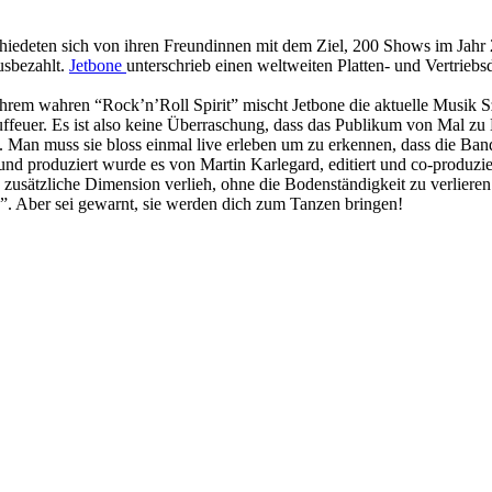
hiedeten sich von ihren Freundinnen mit dem Ziel, 200 Shows im Jahr 
ausbezahlt.
Jetbone
unterschrieb einen weltweiten Platten- und Vertri
 ihrem wahren “Rock’n’Roll Spirit” mischt Jetbone die aktuelle Musik S
uffeuer. Es ist also keine Überraschung, dass das Publikum von Mal zu 
 Man muss sie bloss einmal live erleben um zu erkennen, dass die Band m
nd produziert wurde es von Martin Karlegard, editiert und co-produzi
sätzliche Dimension verlieh, ohne die Bodenständigkeit zu verliere
”. Aber sei gewarnt, sie werden dich zum Tanzen bringen!