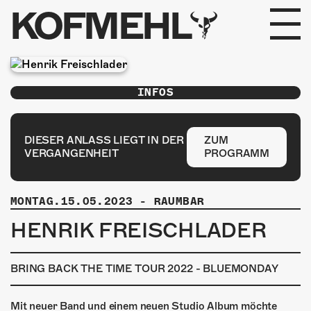
KOFMEHL
PROGRAMM
INFOS
FABRIKGEFLÜSTER
GALERIE
DIESER ANLASS LIEGT IN DER
ZUM
VERGANGENHEIT
PROGRAMM
FOTOGALERIE
MONTAG.15.05.2023
-
RAUMBAR
PHOTOMAT
HENRIK FREISCHLADER
INFOS
BRING BACK THE TIME TOUR 2022 - BLUEMONDAY
KONTAKT
Mit neuer Band und einem neuen Studio Album möchte