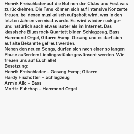
ÜBER UNS
Henrik Freischlader auf die Bühnen der Clubs und Festivals
zurückkehren. Die Fans können sich auf intensive Konzerte
GÖNNEREI
freuen, bei denen musikalisch aufgeholt wird, was in den
letzten Jahren vermisst wurde. Es wird wieder rockiger
und natürlich auch etwas lauter als im Internet. Das
SHOP
klassische Bluesrock-Quartett bilden Schlagzeug, Bass,
Hammond Orgel, Gitarre &amp; Gesang und es darf sich
MITMACHEN
auf alte Bekannte gefreut werden.
Neben den neuen Songs, dürfen sich nach einer so langen
Pause außerdem Lieblingsstücke gewünscht werden. Wir
freuen uns auf Euch alle!
Besetzung:
Henrik Freischlader – Gesang &amp; Gitarre
Hardy Fischötter – Schlagzeug
Armin Alic – Bass
Moritz Fuhrhop – Hammond Orgel