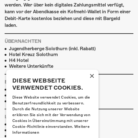
werden. Wer über kein digitales Zahlungsmittel verfügt,
kann vor der Abendkasse ein Kofmehl-Wallet in Form einer
Debit-Karte kostenlos beziehen und diese mit Bargeld
laden.
ÜBERNACHTEN
Jugendherberge Solothurn (inkl. Rabatt)
Hotel Kreuz Solothurn
H4 Hotel
Weitere Unterkünfte
×
DIESE WEBSEITE
ESSENSTIPPS
VERWENDET COOKIES.
Pier 11
Restaurant Kreuz
Diese Website verwendet Cookies, um die
Pittaria
Benutzerfreundlichkeit zu verbessern.
Durch die Nutzung unserer Website
erklären Sie sich mit der Verwendung von
LINKS & PARTNER
Cookies in Übereinstimmung mit unserer
Facebook-Event
Cookie-Richtlinie einverstanden.
Weitere
Henrik Freischlader
Informationen
Facebook Henrik Freischlader