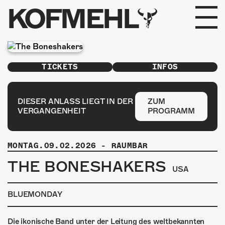
KOFMEHL
PROGRAMM
TICKETS
INFOS
FABRIKGEFLÜSTER
GALERIE
DIESER ANLASS LIEGT IN DER
ZUM
VERGANGENHEIT
PROGRAMM
FOTOGALERIE
MONTAG.09.02.2026
-
RAUMBAR
PHOTOMAT
THE BONESHAKERS
USA
INFOS
BLUEMONDAY
KONTAKT
Die ikonische Band unter der Leitung des weltbekannten