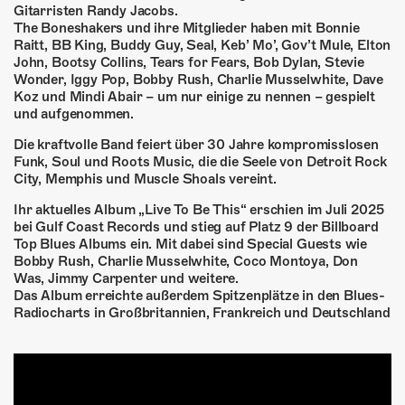
ÜBER UNS
Gitarristen Randy Jacobs.
The Boneshakers und ihre Mitglieder haben mit Bonnie
GÖNNEREI
Raitt, BB King, Buddy Guy, Seal, Keb’ Mo’, Gov’t Mule, Elton
John, Bootsy Collins, Tears for Fears, Bob Dylan, Stevie
Wonder, Iggy Pop, Bobby Rush, Charlie Musselwhite, Dave
SHOP
Koz und Mindi Abair – um nur einige zu nennen – gespielt
und aufgenommen.
MITMACHEN
Die kraftvolle Band feiert über 30 Jahre kompromisslosen
Funk, Soul und Roots Music, die die Seele von Detroit Rock
City, Memphis und Muscle Shoals vereint.
Ihr aktuelles Album „Live To Be This“ erschien im Juli 2025
bei Gulf Coast Records und stieg auf Platz 9 der Billboard
Top Blues Albums ein. Mit dabei sind Special Guests wie
Bobby Rush, Charlie Musselwhite, Coco Montoya, Don
Was, Jimmy Carpenter und weitere.
Das Album erreichte außerdem Spitzenplätze in den Blues-
Radiocharts in Großbritannien, Frankreich und Deutschland