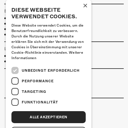
×
DIESE WEBSEITE
ESSENSTIPPS
VERWENDET COOKIES.
Pier 11
Restaurant Kreuz
Diese Website verwendet Cookies, um die
Pittaria
Benutzerfreundlichkeit zu verbessern.
Pizzeria Da Giuseppe
Durch die Nutzung unserer Website
erklären Sie sich mit der Verwendung von
Cookies in Übereinstimmung mit unserer
LINKS & PARTNER
Cookie-Richtlinie einverstanden.
Weitere
Facebook-Event
Informationen
The Boneshakers
UNBEDINGT ERFORDERLICH
PERFORMANCE
TARGETING
FUNKTIONALITÄT
ALLE AKZEPTIEREN
Kulturfabrik Kofmehl
Kofmehlweg 1