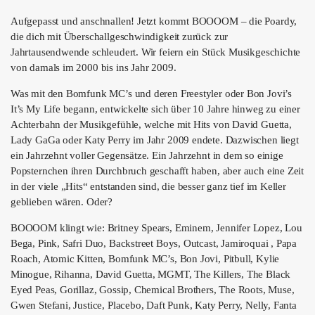
ÜBER UNS
Aufgepasst und anschnallen! Jetzt kommt BOOOOM – die Poardy,
GÖNNEREI
die dich mit Überschallgeschwindigkeit zurück zur
Jahrtausendwende schleudert. Wir feiern ein Stück Musikgeschichte
SHOP
von damals im 2000 bis ins Jahr 2009.
Was mit den Bomfunk MC’s und deren Freestyler oder Bon Jovi’s
MITMACHEN
It’s My Life begann, entwickelte sich über 10 Jahre hinweg zu einer
Achterbahn der Musikgefühle, welche mit Hits von David Guetta,
Lady GaGa oder Katy Perry im Jahr 2009 endete. Dazwischen liegt
ein Jahrzehnt voller Gegensätze. Ein Jahrzehnt in dem so einige
Popsternchen ihren Durchbruch geschafft haben, aber auch eine Zeit
in der viele „Hits“ entstanden sind, die besser ganz tief im Keller
geblieben wären. Oder?
BOOOOM klingt wie: Britney Spears, Eminem, Jennifer Lopez, Lou
Bega, Pink, Safri Duo, Backstreet Boys, Outcast, Jamiroquai , Papa
Roach, Atomic Kitten, Bomfunk MC’s, Bon Jovi, Pitbull, Kylie
Minogue, Rihanna, David Guetta, MGMT, The Killers, The Black
Eyed Peas, Gorillaz, Gossip, Chemical Brothers, The Roots, Muse,
Gwen Stefani, Justice, Placebo, Daft Punk, Katy Perry, Nelly, Fanta