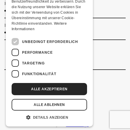
Benutzerfreundlichkeit zu verbessern. Durch
HUNGRIG?
die Nutzung unserer Website erklären Sie
Essensangebot
sich mit der Verwendung von Cookies in
Übereinstimmung mit unserer Cookie-
Richtlinie einverstanden.
Weitere
LINKS & PARTNER
Informationen
Facebook-Event
UNBEDINGT ERFORDERLICH
PERFORMANCE
TARGETING
FUNKTIONALITÄT
ALLE AKZEPTIEREN
Kulturfabrik Kofmehl
Kofmehlweg 1
4502 Solothurn
ALLE ABLEHNEN
+41 32 621 20 60
Nutzungsbedingungen
DETAILS ANZEIGEN
coded by