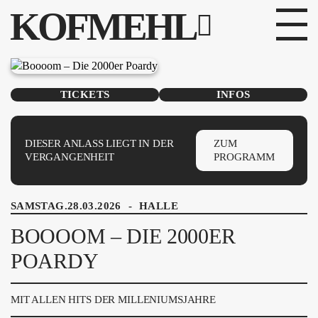
KOFMEHL
PROGRAMM
TICKETS
INFOS
FABRIKGEFLÜSTER
GALERIE
DIESER ANLASS LIEGT IN DER
ZUM
VERGANGENHEIT
PROGRAMM
FOTOGALERIE
SAMSTAG.28.03.2026
-
HALLE
PHOTOMAT
BOOOOM – DIE 2000ER
INFOS
POARDY
KONTAKT
MIT ALLEN HITS DER MILLENIUMSJAHRE