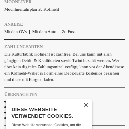
MOONLINER
Moonlinerfahrplan ab Kofmehl
ANREISE
|
|
Mit den ÖVs
Mit dem Auto
Zu Fuss
ZAHLUNGSARTEN
Die Kulturfabrik Kofmehl ist cashfree. Bei uns kann mit allen
gängigen Debit- & Kreditkarten sowie Twint bezahlt werden. Wer
über kein digitales Zahlungsmittel verfügt, kann vor der Abendkasse
ein Kofmehl-Wallet in Form einer Debit-Karte kostenlos beziehen
und diese mit Bargeld laden.
ÜBERNACHTEN
Jugendherberge Solothurn
×
Hotel Kreuz Solothurn
DIESE WEBSEITE
H4 Hotel
VERWENDET COOKIES.
Weitere Unterkünfte
Diese Website verwendet Cookies, um die