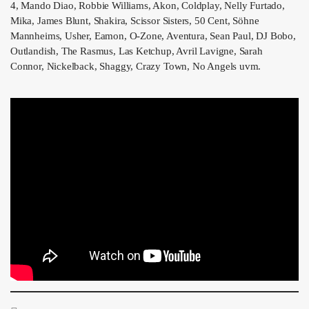
4, Mando Diao, Robbie Williams, Akon, Coldplay, Nelly Furtado,
Mika, James Blunt, Shakira, Scissor Sisters, 50 Cent, Söhne
Mannheims, Usher, Eamon, O-Zone, Aventura, Sean Paul, DJ Bobo,
Outlandish, The Rasmus, Las Ketchup, Avril Lavigne, Sarah
Connor, Nickelback, Shaggy, Crazy Town, No Angels uvm.