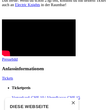
Das Beste: Wenn du schon 25gi bist, kommst du mit deinem Ticket
auch an
Electric Knights
in der Raumbar!
Pressebild
Anlassinformationen
Tickets
Ticketpreis
Vorverkauf: CHF 10 | Abendkasse: CHF 15
×
DIESE WEBSEITE
Zeitplan