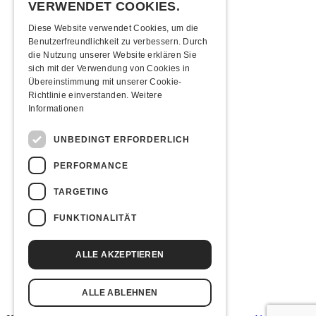
VERWENDET COOKIES.
22:00 Uhr
Türöffnung
Diese Website verwendet Cookies, um die
03:00 Uhr
Ende
Benutzerfreundlichkeit zu verbessern. Durch
die Nutzung unserer Website erklären Sie
Mindestalter
sich mit der Verwendung von Cookies in
Übereinstimmung mit unserer Cookie-
16 Jahre (ID, Pass, Führerschein)
Richtlinie einverstanden.
Weitere
Informationen
Moonliner
UNBEDINGT ERFORDERLICH
Moonlinerfahrplan ab Kofmehl
PERFORMANCE
Anreise
TARGETING
Mit den ÖVs
|
Mit dem Auto
|
Zu Fuss
FUNKTIONALITÄT
Übernachten
ALLE AKZEPTIEREN
Jugendherberge Sol. (inkl Rabatt)
Hotel Kreuz Solothurn
Hotel Astoria Solothurn
ALLE ABLEHNEN
H4 Hotel