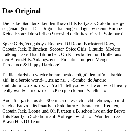
Das Original
Die halbe Stadt tanzt bei den Bravo Hits Partys ab. Solothurn ergeht
es genau gleich: Das Original hat eingeschlagen wie eine Bombe.
Keine Frage: Die schrillen 90er sind defintiv zurück in Solothurn!
Spice Girls, Vengaboys, Rednex, DJ Bobo, Backstreet Boys,
Captain Jack, Blümchen, Scooter, Spice Girls, Liquido, Modern
Talking, Take That, Blümchen, Oli P. – es laufen nur Brüller aus
den Bravo-Hits-Anfangszeiten. Freu dich auf jede Menge
Eurodance & Happy Hardcore!
Endlich darfst du wieder hemmungslos mitgröhlen: «I’m a barbie
girl, in a barbie world»…nz nz nz… «Samba, de Janeiro,
düdüdüüü»…nz nz nz… «Yo I’lll tell you what I want what I really
really want» …nz nz nz… «Piep piep kleiner Satellit…».
Auch Stargäste aus den 90ern lassen es sich nicht nehmen, ab und
zu eine Bravo Hits Poardy in Solothurn zu besuchen – Rednex,
Captain Jack, Loona und Oli P. traten z.B. schon live an der Bravo
Hits Poardy in Solothurn auf. Auflegen wird – oh Wunder – das
Bravo Hits DJ Team.