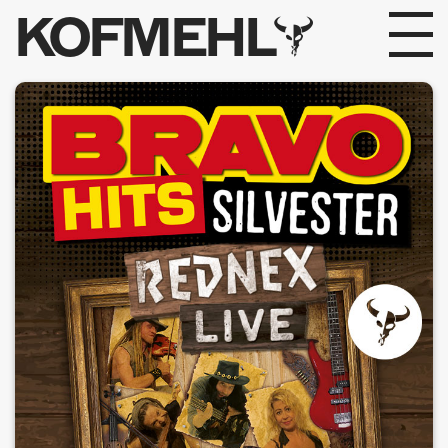
KOFMEHL
PROGRAMM
FABRIKGEFLÜSTER
GALERIE
FOTOGALERIE
PHOTOMAT
INFOS
KONTAKT