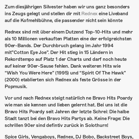
Zum diesjährigen Silvester haben wir uns ganz besonders
ins Zeugs gelegt und stellen dir mit
Rednex
eine Liveband
auf die Kofmehlbühne, die passender nicht sein könnte
Rednex sind mit
über einem Dutzend Top-10-Hits und mehr
als 10 Millionen verkauften Platten
eine der erfolgreichsten
90er-Bands
.
Der Durchbruch gelang im Jahr 1994
mit”Cotton Eye Joe”.
Der Hit stieg in 15 Ländern in
Rekordtempo auf Platz 1 der Charts und darf noch heute
auf keiner 90er-Sause fehlen.
Dank weiteren Hits wie
“Wish You Were Here” (1995) und
“Spirit Of The Hawk”
(2000) etablierten sich Rednex als feste Grösse in der
Popmusik.
Vor und nach Rednex steigt natürlich ne Bravo Hits Poardy
wie man sie kennen und lieben gelernt hat. Bei uns ist die
Bravo Hits Poardy seit Jahren der letzte Schrei: Die halbe
Stadt tanzt bei den Bravo Hits Partys ab. Keine Frage: Die
schrillen 90er sind defintiv zurück in Solothurn!
Spice Girls, Vengaboys, Rednex, DJ Bobo, Backstreet Boys,