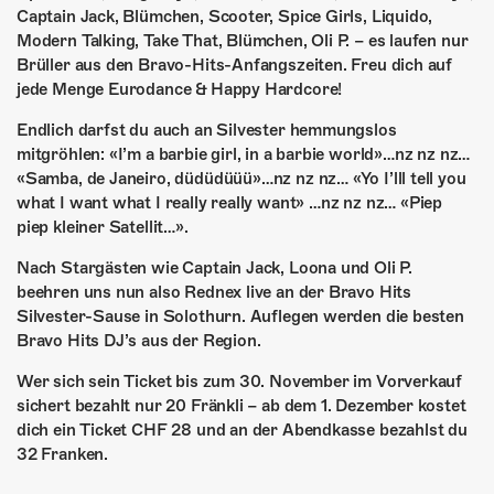
Captain Jack, Blümchen, Scooter, Spice Girls, Liquido,
Modern Talking, Take That, Blümchen, Oli P. – es laufen nur
Brüller aus den Bravo-Hits-Anfangszeiten. Freu dich auf
jede Menge Eurodance & Happy Hardcore!
Endlich darfst du auch an Silvester hemmungslos
mitgröhlen: «I’m a barbie girl, in a barbie world»…nz nz nz…
«Samba, de Janeiro, düdüdüüü»…nz nz nz… «Yo I’lll tell you
what I want what I really really want» …nz nz nz… «Piep
piep kleiner Satellit…».
Nach Stargästen wie Captain Jack, Loona und Oli P.
beehren uns nun also Rednex live an der Bravo Hits
Silvester-Sause in Solothurn. Auflegen werden die besten
Bravo Hits DJ’s aus der Region.
Wer sich sein Ticket bis zum 30. November im Vorverkauf
sichert bezahlt nur 20 Fränkli – ab dem 1. Dezember kostet
dich ein Ticket CHF 28 und an der Abendkasse bezahlst du
32 Franken.