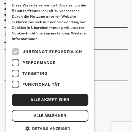
Pier 11
Diese Website verwendet Cookies, um die
Ristorante Pizzeria Casablanca
Benutzerfreundlichkeit zu verbessern.
Restaurant Kreuz
Durch die Nutzung unserer Website
Pittaria
erklären Sie sich mit der Verwendung von
Cookies in Übereinstimmung mit unserer
Cookie-Richtlinie einverstanden.
Weitere
PARTNER
Informationen
Good News Productions AG
UNBEDINGT ERFORDERLICH
PERFORMANCE
TARGETING
FUNKTIONALITÄT
ALLE AKZEPTIEREN
Kulturfabrik Kofmehl
Kofmehlweg 1
4502 Solothurn
ALLE ABLEHNEN
+41 32 621 20 60
Nutzungsbedingungen
DETAILS ANZEIGEN