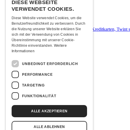
DIESE WEBSEITE
Mit den ÖVs
|
Mit dem Auto
|
Zu Fuss
VERWENDET COOKIES.
Zahlungsarten
Diese Website verwendet Cookies, um die
Benutzerfreundlichkeit zu verbessern. Durch
Bei uns kann mit allen gängigen Debit- & Kreditkarten, Twint so
die Nutzung unserer Website erklären Sie
sich mit der Verwendung von Cookies in
Übernachten
Übereinstimmung mit unserer Cookie-
Richtlinie einverstanden.
Weitere
Informationen
Jugendherberge Solothurn (inkl. Rabatt)
Hotel Kreuz Solothurn
H4 Hotel
UNBEDINGT ERFORDERLICH
Weitere Unterkünfte
PERFORMANCE
Essenstipps
TARGETING
Pier 11
Restaurant Kreuz
FUNKTIONALITÄT
Pittaria
Links & Partner
ALLE AKZEPTIEREN
Facebook-Event
ALLE ABLEHNEN
Catalyst