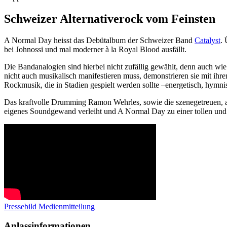
Schweizer Alternativerock vom Feinsten
A Normal Day heisst das Debütalbum der Schweizer Band
Catalyst
. 
bei Johnossi und mal moderner à la Royal Blood ausfällt.
Die Bandanalogien sind hierbei nicht zufällig gewählt, denn auch w
nicht auch musikalisch manifestieren muss, demonstrieren sie mit ihr
Rockmusik, die in Stadien gespielt werden sollte –energetisch, hymni
Das kraftvolle Drumming Ramon Wehrles, sowie die szenegetreuen, a
eigenes Soundgewand verleiht und A Normal Day zu einer tollen und
Pressebild
Medienmitteilung
Anlassinformationen