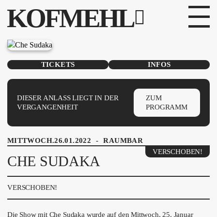
KOFMEHL
PROGRAMM
TICKETS
INFOS
FABRIKGEFLÜSTER
GALERIE
DIESER ANLASS LIEGT IN DER
ZUM
VERGANGENHEIT
PROGRAMM
FOTOGALERIE
MITTWOCH.26.01.2022
-
RAUMBAR
PHOTOMAT
VERSCHOBEN!
CHE SUDAKA
INFOS
VERSCHOBEN!
KONTAKT
Die Show mit Che Sudaka wurde auf den Mittwoch, 25. Januar