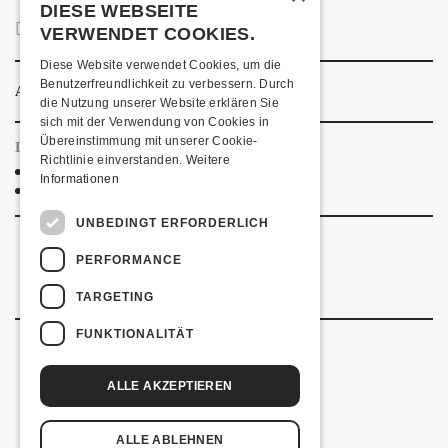
DIESE WEBSEITE
PRESSEBILD
MEDIENMITTEILUNG
VERWENDET COOKIES.
Diese Website verwendet Cookies, um die
Benutzerfreundlichkeit zu verbessern. Durch
ANLASSINFORMATIONEN
die Nutzung unserer Website erklären Sie
sich mit der Verwendung von Cookies in
Übereinstimmung mit unserer Cookie-
LINKS & PARTNER
Richtlinie einverstanden.
Weitere
Facebook-Event
Informationen
Che Sudaka
UNBEDINGT ERFORDERLICH
PERFORMANCE
TARGETING
FUNKTIONALITÄT
ALLE AKZEPTIEREN
Kulturfabrik Kofmehl
Kofmehlweg 1
4502 Solothurn
ALLE ABLEHNEN