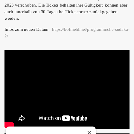
ÜBER UNS
2023 verschoben. Die Tickets behalten ihre Gültigkeit, können aber
auch innerhalb von 30 Tagen bei Ticketcorner zurückgegeben
GÖNNEREI
werden.
SHOP
Infos zum neuen Datum:
https://kofmehl.net/programm/
che-sudaka-
2
/
‎
MITMACHEN
×