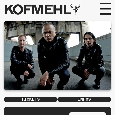
KOFMEHL
PROGRAMM
FABRIKGEFLÜSTER
GALERIE
FOTOGALERIE
PHOTOMAT
INFOS
TICKETS
INFOS
KONTAKT