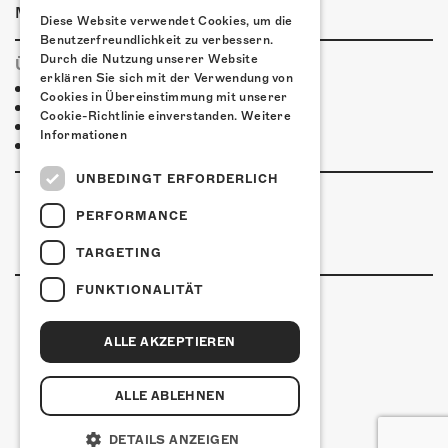
|
|
Mit den ÖVs
Mit dem Auto
Zu Fuss
Diese Website verwendet Cookies, um die
Benutzerfreundlichkeit zu verbessern.
Durch die Nutzung unserer Website
ÜBERNACHTEN
erklären Sie sich mit der Verwendung von
Jugendherberge Sol. (inkl Rabatt)
Cookies in Übereinstimmung mit unserer
Hotel Kreuz Solothurn
Cookie-Richtlinie einverstanden.
Weitere
Hotel Astoria Solothurn
Informationen
Ramada Solothurn
UNBEDINGT ERFORDERLICH
PERFORMANCE
TARGETING
FUNKTIONALITÄT
ALLE AKZEPTIEREN
Kulturfabrik Kofmehl
Kofmehlweg 1
4502 Solothurn
ALLE ABLEHNEN
+41 32 621 20 60
Nutzungsbedingungen
DETAILS ANZEIGEN