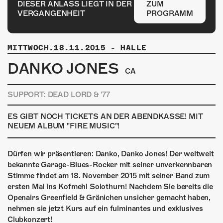
ÜBER UNS
DIESER ANLASS LIEGT IN DER
ZUM
VERGANGENHEIT
PROGRAMM
GÖNNEREI
SHOP
MITTWOCH.18.11.2015
-
HALLE
DANKO JONES
MITMACHEN
CA
SUPPORT: DEAD LORD & '77
ES GIBT NOCH TICKETS AN DER ABENDKASSE! MIT
NEUEM ALBUM "FIRE MUSIC"!
Dürfen wir präsentieren: Danko, Danko Jones! Der weltweit
bekannte Garage-Blues-Rocker mit seiner unverkennbaren
Stimme findet am 18. November 2015 mit seiner Band zum
ersten Mal ins Kofmehl Solothurn! Nachdem Sie bereits die
Openairs Greenfield & Gränichen unsicher gemacht haben,
nehmen sie jetzt Kurs auf ein fulminantes und exklusives
Clubkonzert!