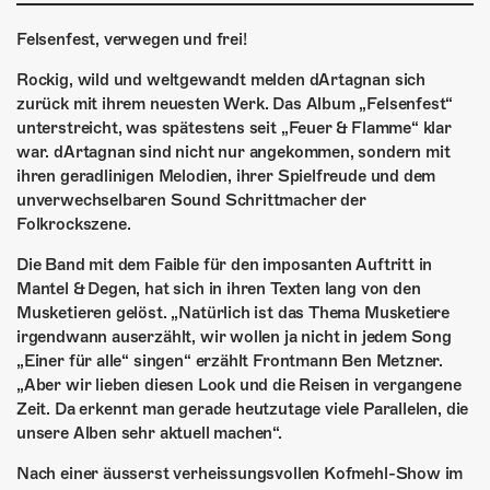
ÜBER UNS
Felsenfest, verwegen und frei!
GÖNNEREI
Rockig, wild und weltgewandt melden dArtagnan sich
SHOP
zurück mit ihrem neuesten Werk. Das Album „Felsenfest“
unterstreicht, was spätestens seit „Feuer & Flamme“ klar
MITMACHEN
war. dArtagnan sind nicht nur angekommen, sondern mit
ihren geradlinigen Melodien, ihrer Spielfreude und dem
unverwechselbaren Sound Schrittmacher der
Folkrockszene.
Die Band mit dem Faible für den imposanten Auftritt in
Mantel & Degen, hat sich in ihren Texten lang von den
Musketieren gelöst. „Natürlich ist das Thema Musketiere
irgendwann auserzählt, wir wollen ja nicht in jedem Song
„Einer für alle“ singen“ erzählt Frontmann Ben Metzner.
„Aber wir lieben diesen Look und die Reisen in vergangene
Zeit. Da erkennt man gerade heutzutage viele Parallelen, die
unsere Alben sehr aktuell machen“.
Nach einer äusserst verheissungsvollen Kofmehl-Show im