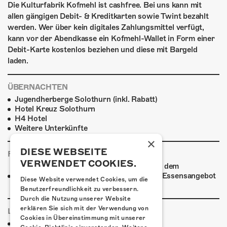
Die Kulturfabrik Kofmehl ist cashfree. Bei uns kann mit
allen gängigen Debit- & Kreditkarten sowie Twint bezahlt
werden. Wer über kein digitales Zahlungsmittel verfügt,
kann vor der Abendkasse ein Kofmehl-Wallet in Form einer
Debit-Karte kostenlos beziehen und diese mit Bargeld
laden.
ÜBERNACHTEN
Jugendherberge Solothurn (inkl. Rabatt)
Hotel Kreuz Solothurn
H4 Hotel
Weitere Unterkünfte
×
DIESE WEBSEITE
FOODTRUCK
VERWENDET COOKIES.
Ab 18:30 Uhr verwöhnt ein Foodtruck auf dem
Kofmehlareal die Gäste mit einem breiten Essensangebot
Diese Website verwendet Cookies, um die
zu fairen Preisen.
Benutzerfreundlichkeit zu verbessern.
Durch die Nutzung unserer Website
erklären Sie sich mit der Verwendung von
LINKS & PARTNER
Cookies in Übereinstimmung mit unserer
Facebook-Event