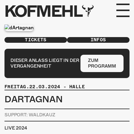
KOFMEHL
PROGRAMM
TICKETS
INFOS
FABRIKGEFLÜSTER
GALERIE
DIESER ANLASS LIEGT IN DER
ZUM
VERGANGENHEIT
PROGRAMM
FOTOGALERIE
FREITAG.22.03.2024
-
HALLE
PHOTOMAT
DARTAGNAN
INFOS
SUPPORT: WALDKAUZ
KONTAKT
LIVE 2024