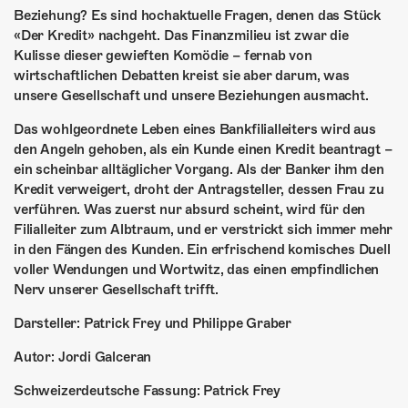
ÜBER UNS
Beziehung? Es sind hochaktuelle Fragen, denen das Stück
«Der Kredit» nachgeht. Das Finanzmilieu ist zwar die
GÖNNEREI
Kulisse dieser gewieften Komödie – fernab von
wirtschaftlichen Debatten kreist sie aber darum, was
SHOP
unsere Gesellschaft und unsere Beziehungen ausmacht.
MITMACHEN
Das wohlgeordnete Leben eines Bankfilialleiters wird aus
den Angeln gehoben, als ein Kunde einen Kredit beantragt –
ein scheinbar alltäglicher Vorgang. Als der Banker ihm den
Kredit verweigert, droht der Antragsteller, dessen Frau zu
verführen. Was zuerst nur absurd scheint, wird für den
Filialleiter zum Albtraum, und er verstrickt sich immer mehr
in den Fängen des Kunden. Ein erfrischend komisches Duell
voller Wendungen und Wortwitz, das einen empfindlichen
Nerv unserer Gesellschaft trifft.
Darsteller: Patrick Frey und Philippe Graber
Autor: Jordi Galceran
Schweizerdeutsche Fassung: Patrick Frey