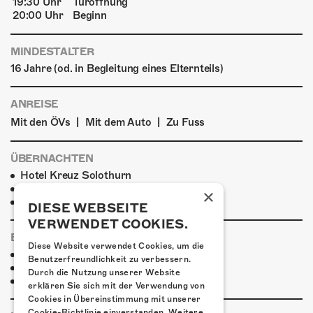
19:30 Uhr
Türöffnung
20:00 Uhr
Beginn
MINDESTALTER
16 Jahre (od. in Begleitung eines Elternteils)
ANREISE
|
|
Mit den ÖVs
Mit dem Auto
Zu Fuss
ÜBERNACHTEN
Hotel Kreuz Solothurn
Hotel Astoria Solothurn
×
H4 Hotel
DIESE WEBSEITE
VERWENDET COOKIES.
ESSENSTIPPS
Diese Website verwendet Cookies, um die
Pier 11
Benutzerfreundlichkeit zu verbessern.
Restaurant Kreuz
Durch die Nutzung unserer Website
Pittaria
erklären Sie sich mit der Verwendung von
Cookies in Übereinstimmung mit unserer
Cookie-Richtlinie einverstanden.
Weitere