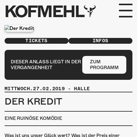
KOFMEHL
PROGRAMM
TICKETS
INFOS
FABRIKGEFLÜSTER
GALERIE
DIESER ANLASS LIEGT IN DER
ZUM
VERGANGENHEIT
PROGRAMM
FOTOGALERIE
MITTWOCH.27.02.2019
-
HALLE
PHOTOMAT
DER KREDIT
INFOS
EINE RUINÖSE KOMÖDIE
KONTAKT
Was ist uns unser Glück wert? Was ist der Preis einer