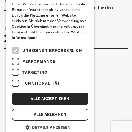
ESSENSTIPPS
Diese Website verwendet Cookies, um die
Wir bieten auf dem Kofmehl-Areal Speisen für den
Benutzerfreundlichkeit zu verbessern.
Hunger & Gluscht an!
Durch die Nutzung unserer Website
erklären Sie sich mit der Verwendung von
Cookies in Übereinstimmung mit unserer
LINKS & PARTNER
Cookie-Richtlinie einverstanden.
Weitere
Facebook-Event
Informationen
dEUS
UNBEDINGT ERFORDERLICH
PERFORMANCE
TARGETING
FUNKTIONALITÄT
ALLE AKZEPTIEREN
Kulturfabrik Kofmehl
Kofmehlweg 1
4502 Solothurn
ALLE ABLEHNEN
+41 32 621 20 60
Nutzungsbedingungen
DETAILS ANZEIGEN