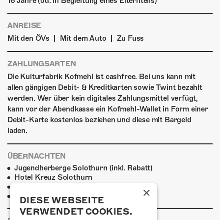
16 Jahre (od. in Begleitung eines Elternteils)
ANREISE
|
|
Mit den ÖVs
Mit dem Auto
Zu Fuss
ZAHLUNGSARTEN
Die Kulturfabrik Kofmehl ist cashfree. Bei uns kann mit
allen gängigen Debit- & Kreditkarten sowie Twint bezahlt
werden. Wer über kein digitales Zahlungsmittel verfügt,
kann vor der Abendkasse ein Kofmehl-Wallet in Form einer
Debit-Karte kostenlos beziehen und diese mit Bargeld
laden.
ÜBERNACHTEN
Jugendherberge Solothurn (inkl. Rabatt)
Hotel Kreuz Solothurn
H4 Hotel
×
Weitere Unterkünfte
DIESE WEBSEITE
VERWENDET COOKIES.