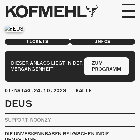
KOFMEHL
PROGRAMM
TICKETS
INFOS
FABRIKGEFLÜSTER
GALERIE
DIESER ANLASS LIEGT IN DER
ZUM
VERGANGENHEIT
PROGRAMM
FOTOGALERIE
DIENSTAG.24.10.2023
-
HALLE
PHOTOMAT
DEUS
INFOS
SUPPORT: NOONZY
KONTAKT
DIE UNVERKENNBAREN BELGISCHEN INDIE-
URGESTEINE