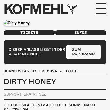
KOFMEHL
PROGRAMM
TICKETS
INFOS
FABRIKGEFLÜSTER
GALERIE
DIESER ANLASS LIEGT IN DER
ZUM
VERGANGENHEIT
PROGRAMM
FOTOGALERIE
DONNERSTAG.07.03.2024
-
HALLE
PHOTOMAT
DIRTY HONEY
INFOS
SUPPORT: BRAINHOLZ
KONTAKT
DIE DRECKIGE HONIGSCHLEUDER KOMMT NACH
SOLOTHURN