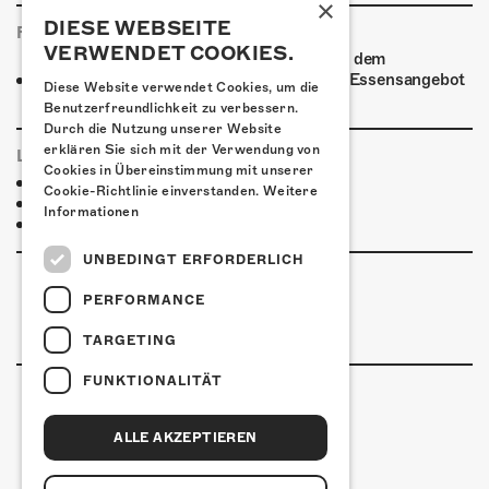
×
DIESE WEBSEITE
FOODTRUCK
VERWENDET COOKIES.
Ab 19:00 Uhr verwöhnt ein Foodtruck auf dem
Kofmehlareal die Gäste mit einem breiten Essensangebot
Diese Website verwendet Cookies, um die
zu fairen Preisen.
Benutzerfreundlichkeit zu verbessern.
Durch die Nutzung unserer Website
erklären Sie sich mit der Verwendung von
LINKS & PARTNER
Cookies in Übereinstimmung mit unserer
Facebook-Event
Cookie-Richtlinie einverstanden.
Weitere
Dirty Honey
Informationen
Good News
UNBEDINGT ERFORDERLICH
PERFORMANCE
TARGETING
FUNKTIONALITÄT
ALLE AKZEPTIEREN
Kulturfabrik Kofmehl
Kofmehlweg 1
4502 Solothurn