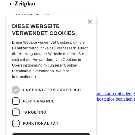
Zeitplan
22:30 Uhr
Türöffnung
×
03:00 Uhr
Ende
DIESE WEBSEITE
VERWENDET COOKIES.
Mindestalter
Diese Website verwendet Cookies, um die
20 Jahre (ID, Pass, Führerschein)
Benutzerfreundlichkeit zu verbessern. Durch
die Nutzung unserer Website erklären Sie
Moonliner
sich mit der Verwendung von Cookies in
Übereinstimmung mit unserer Cookie-
Moonlinerfahrplan ab Kofmehl
Richtlinie einverstanden.
Weitere
Informationen
Zahlungsarten
UNBEDINGT ERFORDERLICH
Die Kulturfabrik Kofmehl ist cashfree. Bei uns kann mit allen
Kofmehl-Wallet in Form einer Debit-Karte kostenlos beziehen u
PERFORMANCE
Übernachten
TARGETING
Jugendherberge Solothurn
FUNKTIONALITÄT
Hotel Kreuz Solothurn
H4 Hotel