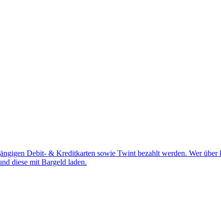
 gängigen Debit- & Kreditkarten sowie Twint bezahlt werden. Wer über k
nd diese mit Bargeld laden.