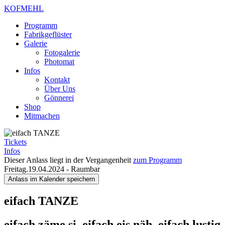
KOFMEHL
Programm
Fabrikgeflüster
Galerie
Fotogalerie
Photomat
Infos
Kontakt
Über Uns
Gönnerei
Shop
Mitmachen
Tickets
Infos
Dieser Anlass liegt in der Vergangenheit
zum Programm
Freitag.19.04.2024
-
Raumbar
Anlass im Kalender speichern
eifach TANZE
eifach zäme si, eifach eis näh, eifach lustig