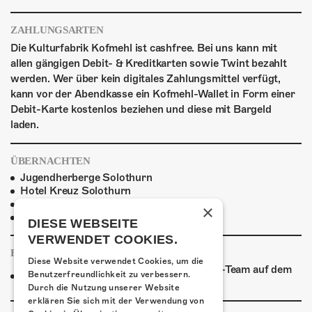
ZAHLUNGSARTEN
Die Kulturfabrik Kofmehl ist cashfree. Bei uns kann mit
allen gängigen Debit- & Kreditkarten sowie Twint bezahlt
werden. Wer über kein digitales Zahlungsmittel verfügt,
kann vor der Abendkasse ein Kofmehl-Wallet in Form einer
Debit-Karte kostenlos beziehen und diese mit Bargeld
laden.
ÜBERNACHTEN
Jugendherberge Solothurn
Hotel Kreuz Solothurn
H4 Hotel
×
Weitere Unterkünfte
DIESE WEBSEITE
VERWENDET COOKIES.
FOODTRUCK
Diese Website verwendet Cookies, um die
Ab 18:30 Uhr verpflegt euch das Kofmehl-Team auf dem
Benutzerfreundlichkeit zu verbessern.
Vorplatz aus dem Foodtruck!
Durch die Nutzung unserer Website
erklären Sie sich mit der Verwendung von