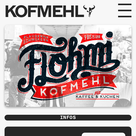
KOFMEHL
PROGRAMM
FABRIKGEFLÜSTER
GALERIE
FOTOGALERIE
PHOTOMAT
INFOS
INFOS
KONTAKT