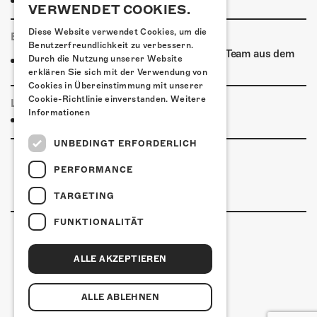
Weitere Unterkünfte
VERWENDET COOKIES.
Diese Website verwendet Cookies, um die
ESSENSTIPPS
Benutzerfreundlichkeit zu verbessern.
Ab 11:45 Uhr verpflegt euch das Kofmehl-Team aus dem
Durch die Nutzung unserer Website
Foodtruck!
erklären Sie sich mit der Verwendung von
Cookies in Übereinstimmung mit unserer
Cookie-Richtlinie einverstanden.
Weitere
LINKS & PARTNER
Informationen
Facebook-Anlass
UNBEDINGT ERFORDERLICH
PERFORMANCE
TARGETING
FUNKTIONALITÄT
ALLE AKZEPTIEREN
Kulturfabrik Kofmehl
Kofmehlweg 1
4502 Solothurn
ALLE ABLEHNEN
+41 32 621 20 60
Nutzungsbedingungen