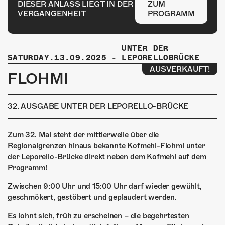
ÜBER UNS
DIESER ANLASS LIEGT IN DER
ZUM
VERGANGENHEIT
PROGRAMM
GÖNNEREI
SHOP
UNTER DER
SATURDAY.13.09.2025
-
LEPORELLOBRÜCKE
AUSVERKAUFT!
MITMACHEN
FLOHMI
32. AUSGABE UNTER DER LEPORELLO-BRÜCKE
Zum 32. Mal steht der mittlerweile über die
Regionalgrenzen hinaus bekannte Kofmehl-Flohmi unter
der Leporello-Brücke direkt neben dem Kofmehl auf dem
Programm!
Zwischen 9:00 Uhr und 15:00 Uhr darf wieder gewühlt,
geschmökert, gestöbert und geplaudert werden.
Es lohnt sich, früh zu erscheinen – die begehrtesten