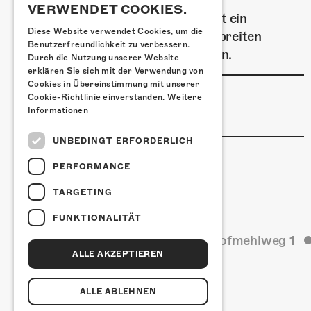
VERWENDET COOKIES.
Auf dem Kofmehlareal verwöhnt ein
Diese Website verwendet Cookies, um die
Foodtruck die Gäste mit einem breiten
Benutzerfreundlichkeit zu verbessern.
Essensangebot zu fairen Preisen.
Durch die Nutzung unserer Website
erklären Sie sich mit der Verwendung von
Cookies in Übereinstimmung mit unserer
LINKS & PARTNER
Cookie-Richtlinie einverstanden.
Weitere
Informationen
Facebook-Event
UNBEDINGT ERFORDERLICH
PERFORMANCE
TARGETING
FUNKTIONALITÄT
Kulturfabrik Kofmehl
Kofmehlweg 1
ALLE AKZEPTIEREN
ALLE ABLEHNEN