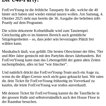
ForEverYoung ist die fröhliche Tanzparty für alle, welche die 40
hinter sich haben und wieder einmal tanzen wollen. Am Samstag, 4.
Oktober 2025 steht nun bereits die 36. Ausgabe der beliebten ü40-
Poardy auf dem Programm.
Die schön dekorierte Kofmehlhalle wird zum Tanztempel.
Gleichzeitig gibt es im hinteren Bereich auch gemütliche
Sitzgelegenheiten – so, dass jeder sein bevorzugtes Plätzli frei
wählen kann.
Musikalisch läuft, was gefällt: Die besten Ohrwürmer der 60er, 70er
und 80er Jahre gemischt mit den Partyhits dieses Jahrhunderts. Bei
ForEverYoung kann man das Lebensgefühl der guten alten Zeiten
nachempfinden, alles ist fast “wie früecher”.
Und natürlich drückt das ForEverYoung-Team auch ein Auge zu,
wenn du die 40ger-Grenze noch nicht ganz geknackt hast. Wir raten
dir, dein Ticket für ForEverYoung frühzeitig im Vorverkauf zu
kaufen, die letzte ForEverYoung war restlos ausverkauft.
Mit deinem Ticket für ForEverYoung kannst du die Tanzfläche in
der grossen Halle und selbstverständlich auch den House Floor in
der Raumbar besuchen.