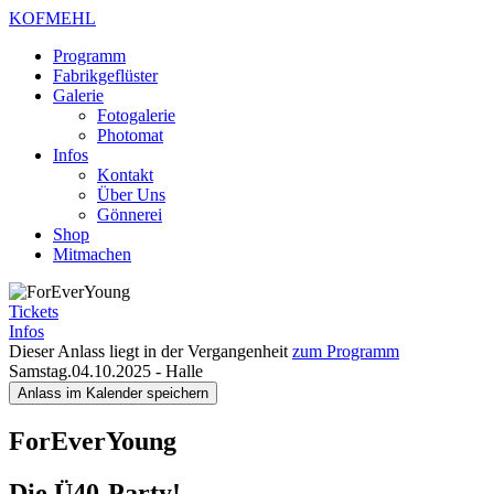
KOFMEHL
Programm
Fabrikgeflüster
Galerie
Fotogalerie
Photomat
Infos
Kontakt
Über Uns
Gönnerei
Shop
Mitmachen
Tickets
Infos
Dieser Anlass liegt in der Vergangenheit
zum Programm
Samstag.04.10.2025
-
Halle
Anlass im Kalender speichern
ForEverYoung
Die Ü40-Party!