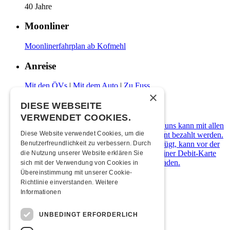
40 Jahre
Moonliner
Moonlinerfahrplan ab Kofmehl
Anreise
Mit den ÖVs
|
Mit dem Auto
|
Zu Fuss
×
Zahlungsarten
DIESE WEBSEITE
VERWENDET COOKIES.
Die Kulturfabrik Kofmehl ist cashfree. Bei uns kann mit allen
Diese Website verwendet Cookies, um die
gängigen Debit- & Kreditkarten sowie Twint bezahlt werden.
Wer über kein digitales Zahlungsmittel verfügt, kann vor der
Benutzerfreundlichkeit zu verbessern. Durch
Abendkasse ein Kofmehl-Wallet in Form einer Debit-Karte
die Nutzung unserer Website erklären Sie
kostenlos beziehen und diese mit Bargeld laden.
sich mit der Verwendung von Cookies in
Übereinstimmung mit unserer Cookie-
Übernachten
Richtlinie einverstanden.
Weitere
Informationen
Jugendherberge Solothurn
Hotel Kreuz Solothurn
UNBEDINGT ERFORDERLICH
H4 Hotel
Weitere Unterkünfte