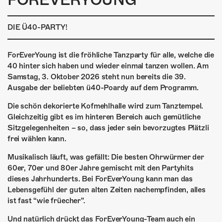
FOREVERYOUNG
ÜBER UNS
GÖNNEREI
DIE Ü40-PARTY!
SHOP
ForEverYoung ist die fröhliche Tanzparty für alle, welche die
40 hinter sich haben und wieder einmal tanzen wollen. Am
MITMACHEN
Samstag, 3. Oktober 2026 steht nun bereits die 39.
Ausgabe der beliebten ü40-Poardy auf dem Programm.
Die schön dekorierte Kofmehlhalle wird zum Tanztempel.
Gleichzeitig gibt es im hinteren Bereich auch gemütliche
Sitzgelegenheiten – so, dass jeder sein bevorzugtes Plätzli
frei wählen kann.
Musikalisch läuft, was gefällt: Die besten Ohrwürmer der
60er, 70er und 80er Jahre gemischt mit den Partyhits
dieses Jahrhunderts. Bei ForEverYoung kann man das
Lebensgefühl der guten alten Zeiten nachempfinden, alles
ist fast “wie früecher”.
Und natürlich drückt das ForEverYoung-Team auch ein