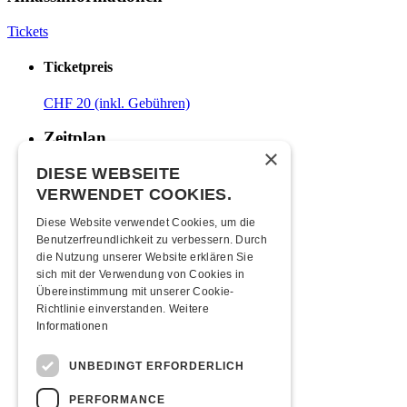
Tickets
Ticketpreis
CHF 20 (inkl. Gebühren)
Zeitplan
×
DIESE WEBSEITE
20:00 Uhr
Türöffnung
VERWENDET COOKIES.
03:00 Uhr
Ende
Diese Website verwendet Cookies, um die
Mindestalter
Benutzerfreundlichkeit zu verbessern. Durch
die Nutzung unserer Website erklären Sie
40 Jahre
sich mit der Verwendung von Cookies in
Übereinstimmung mit unserer Cookie-
Moonliner
Richtlinie einverstanden.
Weitere
Informationen
Moonlinerfahrplan ab Kofmehl
UNBEDINGT ERFORDERLICH
Anreise
PERFORMANCE