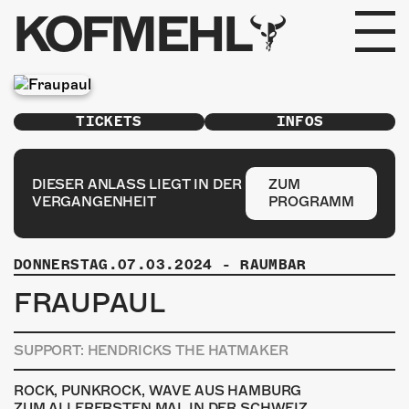
KOFMEHL
PROGRAMM
TICKETS
INFOS
FABRIKGEFLÜSTER
GALERIE
DIESER ANLASS LIEGT IN DER
ZUM
VERGANGENHEIT
PROGRAMM
FOTOGALERIE
DONNERSTAG.07.03.2024
-
RAUMBAR
PHOTOMAT
FRAUPAUL
INFOS
SUPPORT: HENDRICKS THE HATMAKER
KONTAKT
ROCK, PUNKROCK, WAVE AUS HAMBURG
ZUM ALLERERSTEN MAL IN DER SCHWEIZ