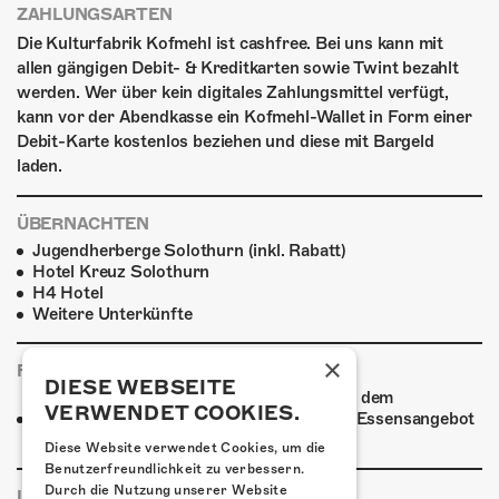
ZAHLUNGSARTEN
Die Kulturfabrik Kofmehl ist cashfree. Bei uns kann mit
allen gängigen Debit- & Kreditkarten sowie Twint bezahlt
werden. Wer über kein digitales Zahlungsmittel verfügt,
kann vor der Abendkasse ein Kofmehl-Wallet in Form einer
Debit-Karte kostenlos beziehen und diese mit Bargeld
laden.
ÜBERNACHTEN
Jugendherberge Solothurn (inkl. Rabatt)
Hotel Kreuz Solothurn
H4 Hotel
Weitere Unterkünfte
×
FOODTRUCK
DIESE WEBSEITE
Ab 19:30 Uhr verwöhnt ein Foodtruck auf dem
VERWENDET COOKIES.
Kofmehlareal die Gäste mit einem breiten Essensangebot
zu fairen Preisen.
Diese Website verwendet Cookies, um die
Benutzerfreundlichkeit zu verbessern.
Durch die Nutzung unserer Website
LINKS & PARTNER