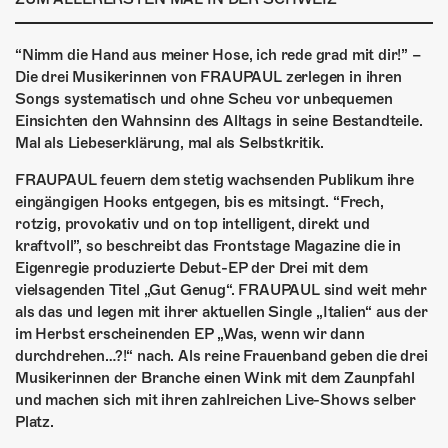
ÜBER UNS
GÖNNEREI
“Nimm die Hand aus meiner Hose, ich rede grad mit dir!” –
Die drei Musikerinnen von FRAUPAUL zerlegen in ihren
SHOP
Songs systematisch und ohne Scheu vor unbequemen
Einsichten den Wahnsinn des Alltags in seine Bestandteile.
MITMACHEN
Mal als Liebeserklärung, mal als Selbstkritik.
FRAUPAUL feuern dem stetig wachsenden Publikum ihre
eingängigen Hooks entgegen, bis es mitsingt. “Frech,
rotzig, provokativ und on top intelligent, direkt und
kraftvoll”, so beschreibt das Frontstage Magazine die in
Eigenregie produzierte Debut-EP der Drei mit dem
vielsagenden Titel „Gut Genug“. FRAUPAUL sind weit mehr
als das und legen mit ihrer aktuellen Single „Italien“ aus der
im Herbst erscheinenden EP „Was, wenn wir dann
durchdrehen…?!“ nach. Als reine Frauenband geben die drei
Musikerinnen der Branche einen Wink mit dem Zaunpfahl
und machen sich mit ihren zahlreichen Live-Shows selber
Platz.