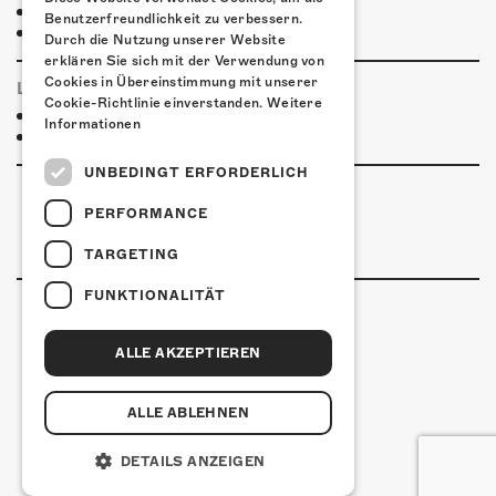
Restaurant Kreuz
Benutzerfreundlichkeit zu verbessern.
Pittaria
Durch die Nutzung unserer Website
erklären Sie sich mit der Verwendung von
Cookies in Übereinstimmung mit unserer
LINKS & PARTNER
Cookie-Richtlinie einverstanden.
Weitere
Facebook-Event
Informationen
Gentediaare
UNBEDINGT ERFORDERLICH
PERFORMANCE
TARGETING
FUNKTIONALITÄT
ALLE AKZEPTIEREN
Kulturfabrik Kofmehl
Kofmehlweg 1
4502 Solothurn
ALLE ABLEHNEN
+41 32 621 20 60
Nutzungsbedingungen
DETAILS ANZEIGEN
coded by