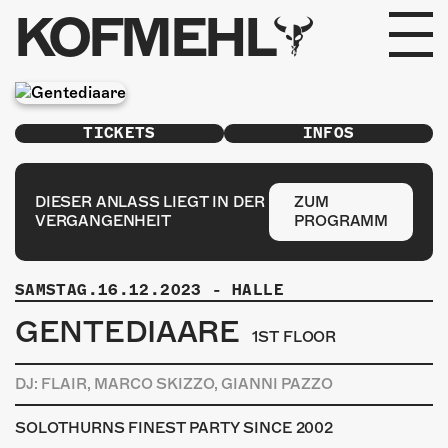
KOFMEHL
PROGRAMM
TICKETS
INFOS
FABRIKGEFLÜSTER
GALERIE
DIESER ANLASS LIEGT IN DER
ZUM
VERGANGENHEIT
PROGRAMM
FOTOGALERIE
SAMSTAG.16.12.2023
-
HALLE
PHOTOMAT
GENTEDIAARE
1ST FLOOR
INFOS
DJ: FLAIR, MARCO SKIZZO, GIANNI PAZZO
KONTAKT
SOLOTHURNS FINEST PARTY SINCE 2002