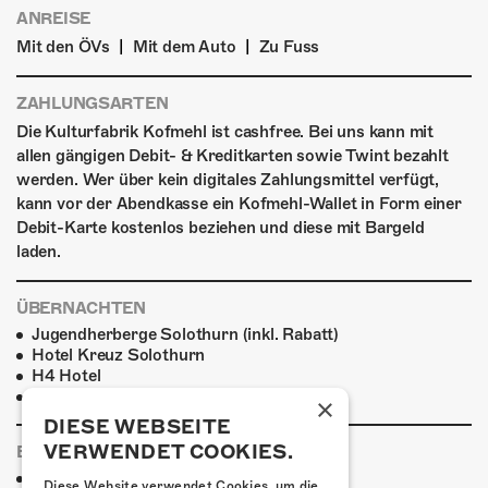
ANREISE
|
|
Mit den ÖVs
Mit dem Auto
Zu Fuss
ZAHLUNGSARTEN
Die Kulturfabrik Kofmehl ist cashfree. Bei uns kann mit
allen gängigen Debit- & Kreditkarten sowie Twint bezahlt
werden. Wer über kein digitales Zahlungsmittel verfügt,
kann vor der Abendkasse ein Kofmehl-Wallet in Form einer
Debit-Karte kostenlos beziehen und diese mit Bargeld
laden.
ÜBERNACHTEN
Jugendherberge Solothurn (inkl. Rabatt)
Hotel Kreuz Solothurn
H4 Hotel
Weitere Unterkünfte
×
DIESE WEBSEITE
VERWENDET COOKIES.
ESSENSTIPPS
Pier 11
Diese Website verwendet Cookies, um die