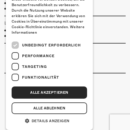
Restaurant Kreuz
Benutzerfreundlichkeit zu verbessern.
Pittaria
Durch die Nutzung unserer Website
erklären Sie sich mit der Verwendung von
Cookies in Übereinstimmung mit unserer
LINKS & PARTNER
Cookie-Richtlinie einverstanden.
Weitere
Facebook-Event
Informationen
Gentediaare
UNBEDINGT ERFORDERLICH
PERFORMANCE
TARGETING
FUNKTIONALITÄT
ALLE AKZEPTIEREN
Kulturfabrik Kofmehl
Kofmehlweg 1
4502 Solothurn
ALLE ABLEHNEN
+41 32 621 20 60
Nutzungsbedingungen
DETAILS ANZEIGEN
coded by