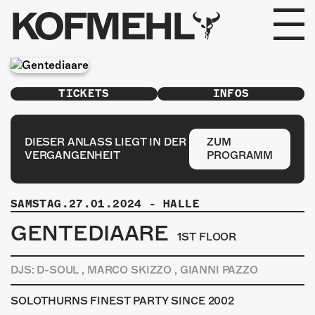
KOFMEHL
PROGRAMM
TICKETS
INFOS
FABRIKGEFLÜSTER
GALERIE
DIESER ANLASS LIEGT IN DER
ZUM
VERGANGENHEIT
PROGRAMM
FOTOGALERIE
SAMSTAG.27.01.2024
-
HALLE
PHOTOMAT
GENTEDIAARE
1ST FLOOR
INFOS
DJS: D-SOUL , MARCO SKIZZO , GIANNI PAZZO
KONTAKT
SOLOTHURNS FINEST PARTY SINCE 2002