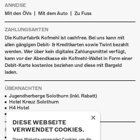
ANREISE
|
|
Mit den ÖVs
Mit dem Auto
Zu Fuss
ZAHLUNGSARTEN
Die Kulturfabrik Kofmehl ist cashfree. Bei uns kann mit
allen gängigen Debit- & Kreditkarten sowie Twint bezahlt
werden. Wer über kein digitales Zahlungsmittel verfügt,
kann vor der Abendkasse ein Kofmehl-Wallet in Form einer
Debit-Karte kostenlos beziehen und diese mit Bargeld
laden.
ÜBERNACHTEN
Jugendherberge Solothurn (inkl. Rabatt)
Hotel Kreuz Solothurn
H4 Hotel
Weitere Unterkünfte
×
DIESE WEBSEITE
VERWENDET COOKIES.
ESSENSTIPPS
Pier 11
Diese Website verwendet Cookies, um die