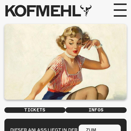
KOFMEHL
PROGRAMM
FABRIKGEFLÜSTER
GALERIE
FOTOGALERIE
PHOTOMAT
INFOS
TICKETS
INFOS
KONTAKT
DIESER ANLASS LIEGT IN DER
ZUM