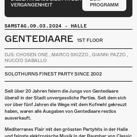
ÜBER UNS
VERGANGENHEIT
PROGRAMM
GÖNNEREI
SAMSTAG.09.03.2024
-
HALLE
SHOP
GENTEDIAARE
1ST FLOOR
MITMACHEN
DJS: CHOSEN ONE , MARCO SKIZZO , GIANNI PAZZO ,
NUCCIO SABALLO
SOLOTHURNS FINEST PARTY SINCE 2002
Seit über 20 Jahren feiern die Jungs von Gentediaare
überall in der Stadt unvergessliche Parties. Seit dem sich
vor über fünf Jahren die Wege mit dem Kofmehl gekreuzt
haben, waren alle Ausgaben von Gentediaare restlos
ausverkauft.
Mediterranes Flair mit den grössten Partyhits in der Halle
und feinste elektronische Musik in der Raumbar von Classic