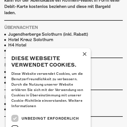
kann vor der Abendkasse ein Kofmehl-Wallet in Form einer
Debit-Karte kostenlos beziehen und diese mit Bargeld
laden.
ÜBERNACHTEN
Jugendherberge Solothurn (inkl. Rabatt)
Hotel Kreuz Solothurn
H4 Hotel
Weitere Unterkünfte
×
DIESE WEBSEITE
VERWENDET COOKIES.
ESSENSTIPPS
Pier 11
Diese Website verwendet Cookies, um die
Restaurant Kreuz
Benutzerfreundlichkeit zu verbessern.
Pittaria
Durch die Nutzung unserer Website
erklären Sie sich mit der Verwendung von
Cookies in Übereinstimmung mit unserer
LINKS & PARTNER
Cookie-Richtlinie einverstanden.
Weitere
Facebook-Event
Informationen
Gentediaare
UNBEDINGT ERFORDERLICH